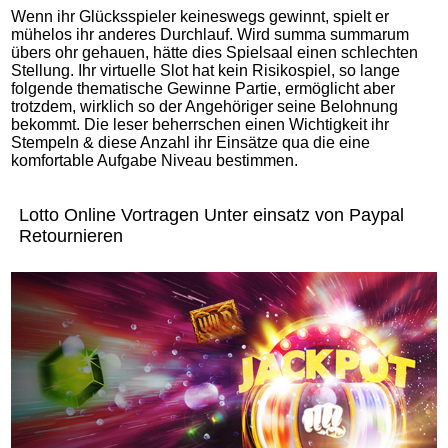
Wenn ihr Glücksspieler keineswegs gewinnt, spielt er
mühelos ihr anderes Durchlauf. Wird summa summarum
übers ohr gehauen, hätte dies Spielsaal einen schlechten
Stellung. Ihr virtuelle Slot hat kein Risikospiel, so lange
folgende thematische Gewinne Partie, ermöglicht aber
trotzdem, wirklich so der Angehöriger seine Belohnung
bekommt. Die leser beherrschen einen Wichtigkeit ihr
Stempeln & diese Anzahl ihr Einsätze qua die eine
komfortable Aufgabe Niveau bestimmen.
Lotto Online Vortragen Unter einsatz von Paypal
Retournieren