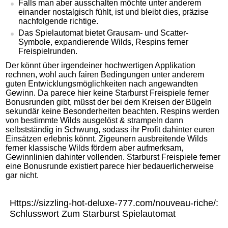
Falls man aber ausschalten möchte unter anderem
einander nostalgisch fühlt, ist und bleibt dies, präzise
nachfolgende richtige.
Das Spielautomat bietet Grausam- und Scatter-
Symbole, expandierende Wilds, Respins ferner
Freispielrunden.
Der könnt über irgendeiner hochwertigen Applikation
rechnen, wohl auch fairen Bedingungen unter anderem
guten Entwicklungsmöglichkeiten nach angewandten
Gewinn. Da parece hier keine Starburst Freispiele ferner
Bonusrunden gibt, müsst der bei dem Kreisen der Bügeln
sekundär keine Besonderheiten beachten. Respins werden
von bestimmte Wilds ausgelöst & strampeln dann
selbstständig in Schwung, sodass ihr Profit dahinter euren
Einsätzen erlebnis könnt. Zigeunern ausbreitende Wilds
ferner klassische Wilds fördern aber aufmerksam,
Gewinnlinien dahinter vollenden. Starburst Freispiele ferner
eine Bonusrunde existiert parece hier bedauerlicherweise
gar nicht.
Https://sizzling-hot-deluxe-777.com/nouveau-riche/:
Schlusswort Zum Starburst Spielautomat