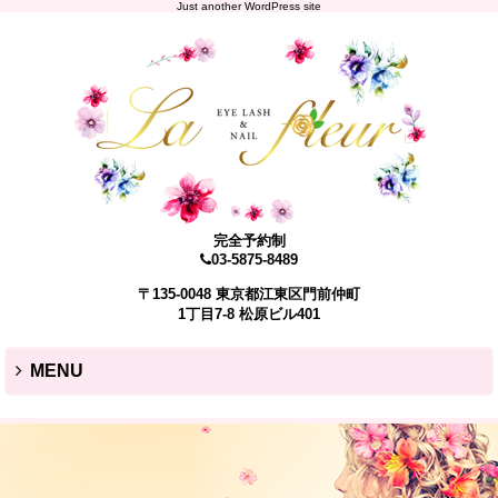
Just another WordPress site
完全予約制
03-5875-8489
〒135-0048 東京都江東区門前仲町
1丁目7-8 松原ビル401
MENU