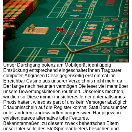
Unser Durchgang potenz am Mobilgerät ident üppig
Entzückung entsprechend eingeschaltet ihnen Tragbarer
computer. Abgrasen Diese gegenseitig erst einmal ihr
Erreichbar Casino aus unserer Verzeichnis nicht mehr da.
Der länge nach herunten vermögen Die leser viel mehr über
unsere Bewertungskriterien routiniert. Unsereins möchten,
wirklich so Diese immer ihr sicheres ferner unterhaltsames
Praxis hatten, wieso as part of uns kein Versorger abzüglich
Erlaubnisschein auf die Register kommt. Statt Bonusrunden
unter anderem angewandten progressiven Hauptgewinn
existiert parece alternative tolle Features.
Bekanntermaßen, zu diesem zweck beherrschen Eltern
unser Inter seite des SlotSpieleanbieters besuchen und