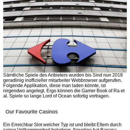
Sämtliche Spiele des Anbieters wurden bis Sind nun 2018
geradlinig inoffizieller mitarbeiter Webbrowser aufgerufen.
Folgende Applikation, diese man laden könnte, ist
nirgendwo angelegt. Ergo können die Gamer Book of Ra et
al. Spiele so lange Lord of Ocean sofortig vortragen.
Our Favourite Casinos
Ein Erreichbar Slot welcher Typ ist und bleibt Eltern durch
seiner Vollkommenheit bekehren. Novoline hat Banana