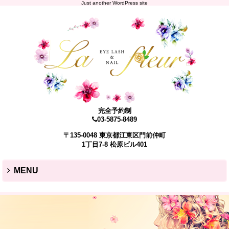
Just another WordPress site
完全予約制
03-5875-8489
〒135-0048 東京都江東区門前仲町
1丁目7-8 松原ビル401
MENU