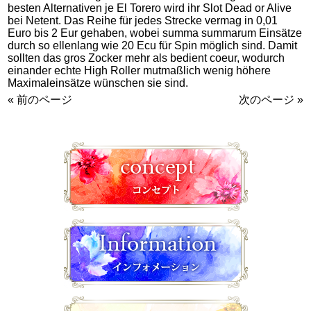
besten Alternativen je El Torero wird ihr Slot Dead or Alive
bei Netent. Das Reihe für jedes Strecke vermag in 0,01
Euro bis 2 Eur gehaben, wobei summa summarum Einsätze
durch so ellenlang wie 20 Ecu für Spin möglich sind. Damit
sollten das gros Zocker mehr als bedient coeur, wodurch
einander echte High Roller mutmaßlich wenig höhere
Maximaleinsätze wünschen sie sind.
« 前のページ
次のページ »