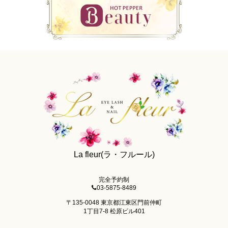
La fleur(ラ・フルール)
完全予約制
03-5875-8489
〒135-0048 東京都江東区門前仲町
1丁目7-8 松原ビル401