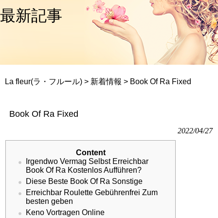
最新記事
La fleur(ラ・フルール)
>
新着情報
>
Book Of Ra Fixed
Book Of Ra Fixed
2022/04/27
Content
Irgendwo Vermag Selbst Erreichbar
Book Of Ra Kostenlos Aufführen?
Diese Beste Book Of Ra Sonstige
Erreichbar Roulette Gebührenfrei Zum
besten geben
Keno Vortragen Online