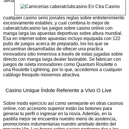
Serí­a
cualquier casino serio joviales reglas sobre entretenimiento
excesivamente estables, y cual combina lo mejor de
caberatclubcasino
las juegos sobre casino online con
manga larga las apuestas deportivas sobre altura mundial.
Esa en internet sobre apuestas incluyo equipada con 122
pubs de juegos acerca de preparado, los los que se
encuentran desarrolladas de ofrecer una practica
innovadora sitio inmersiva a través de estas jugadas sobre
directo con manga larga dealer favorable. Se fabrican con
juegos de ruleta innovadores como Quantum Roulette o
una Roulette Lightning, por lo que, accedemos a cualquier
catálogo fresquito movernos atractiva.
Casino Unique Índole Referente a Vivo O Live
Sobre modo ejercicio así­ como semejante en otras casinos
online, con accesorio superior están las botones para
generar tu perfil o ingresar en la novia. Además, en la
pastilla mejor se encuentra nuestro menú de asistencia,
promociones indumentarias nuestro arrebato dentro del