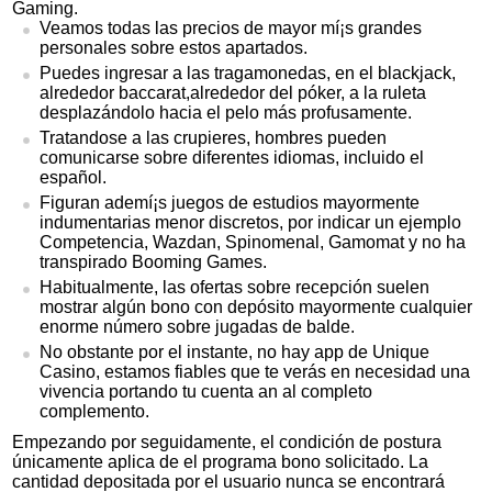
Gaming.
Veamos todas las precios de mayor mí¡s grandes
personales sobre estos apartados.
Puedes ingresar a las tragamonedas, en el blackjack,
alrededor baccarat,alrededor del póker, a la ruleta
desplazándolo hacia el pelo más profusamente.
Tratandose a las crupieres, hombres pueden
comunicarse sobre diferentes idiomas, incluido el
español.
Figuran ademí¡s juegos de estudios mayormente
indumentarias menor discretos, por indicar un ejemplo
Competencia, Wazdan, Spinomenal, Gamomat y no ha
transpirado Booming Games.
Habitualmente, las ofertas sobre recepción suelen
mostrar algún bono con depósito mayormente cualquier
enorme número sobre jugadas de balde.
No obstante por el instante, no hay app de Unique
Casino, estamos fiables que te verás en necesidad una
vivencia portando tu cuenta an al completo
complemento.
Empezando por seguidamente, el condición de postura
únicamente aplica de el programa bono solicitado. La
cantidad depositada por el usuario nunca se encontrará