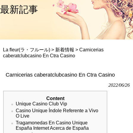
最新記事
La fleur(ラ・フルール)
>
新着情報
>
Carnicerias
caberatclubcasino En Ctra Casino
Carnicerias caberatclubcasino En Ctra Casino
2022/06/26
Content
Unique Casino Club Vip
Casino Unique Índole Referente a Vivo
O Live
Tragamonedas En Casino Unique
España Internet Acerca de España