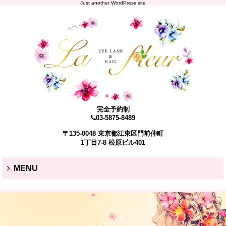
Just another WordPress site
完全予約制
03-5875-8489
〒135-0048 東京都江東区門前仲町
1丁目7-8 松原ビル401
MENU