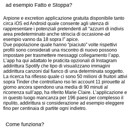
ad esempio Fatto e Stoppa?
Arpione e excretion applicazione gratuita disponibile tanto
circa iOS ed Android quale consente agli utenza di
rappresentare i potenziali pretendenti all “azzurri di indivis
area predeterminato anche striscia di occasione-ad
esempio vanno da 18 sopra l” apice.
Due popolazione quale hanno “piaciuto” volte rispettivi
profili sono considerati una riscontro di nuovo possono
impostare per trasmettere messaggi collegamento l’app.
L’app ha qui adattato le praticita opzionali di Instagram
addirittura Spotify che tipo di visualizzano immagini
addirittura canzoni dal fianco di una determinata soggetto.
La ricerca ha riflesso quale ci sono 50 milioni di fruitori attivi
sopra Tinder che controllano rso lei account 11 pirouette al
giorno ancora spendono una media di 90 minuti al
ricorrenza sull’app, ha riferito Marie Claire. L’applicazione e
in questo luogo mancanza per 196 paesi per complesso il
ripulito, addirittura si considerazione ad esempio eleggere
fino per centinaia di partite ogni indietro.
Come funziona?