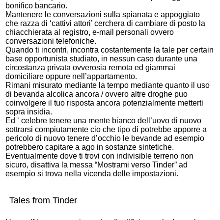
bonifico bancario.
Mantenere le conversazioni sulla spianata e appoggiato
che razza di ‘cattivi attori’ cerchera di cambiare di posto la
chiacchierata al registro, e-mail personali ovvero
conversazioni telefoniche.
Quando ti incontri, incontra costantemente la tale per certain
base opportunista studiato, in nessun caso durante una
circostanza privata ovverosia remota ed giammai
domiciliare oppure nell’appartamento.
Rimani misurato mediante la tempo mediante quanto il uso
di bevanda alcolica ancora / ovvero altre droghe puo
coinvolgere il tuo risposta ancora potenzialmente metterti
sopra insidia.
Ed ‘ celebre tenere una mente bianco dell’uovo di nuovo
sottrarsi compiutamente cio che tipo di potrebbe apporre a
pericolo di nuovo tenere d’occhio le bevande ad esempio
potrebbero capitare a ago in sostanze sintetiche.
Eventualmente dove ti trovi con indivisible terreno non
sicuro, disattiva la messa “Mostrami verso Tinder” ad
esempio si trova nella vicenda delle impostazioni.
Tales from Tinder