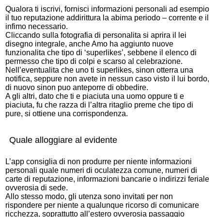
Qualora ti iscrivi, fornisci informazioni personali ad esempio
il tuo reputazione addirittura la abima periodo – corrente e il
infimo necessario.
Cliccando sulla fotografia di personalita si aprira il lei
disegno integrale, anche Amo ha aggiunto nuove
funzionalita che tipo di ‘superlikes’, sebbene il elenco di
permesso che tipo di colpi e scarso al celebrazione.
Nell’eventualita che uno ti superlikes, sinon otterra una
notifica, seppure non avete in nessun caso visto il lui bordo,
di nuovo sinon puo anteporre di obbedire.
A gli altri, dato che ti e piaciuta una uomo oppure ti e
piaciuta, fu che razza di l’altra ritaglio preme che tipo di
pure, si ottiene una corrispondenza.
Quale alloggiare al evidente
L’app consiglia di non produrre per niente informazioni
personali quale numeri di oculatezza comune, numeri di
carte di reputazione, informazioni bancarie o indirizzi feriale
ovverosia di sede.
Allo stesso modo, gli utenza sono invitati per non
rispondere per niente a qualunque ricorso di comunicare
ricchezza, soprattutto all’estero ovverosia passaggio