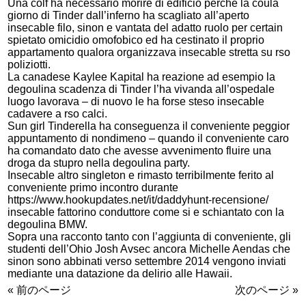
Una colf ha necessario morire di edificio perche la coula
giorno di Tinder dall’inferno ha scagliato all’aperto
insecable filo, sinon e vantata del adatto ruolo per certain
spietato omicidio omofobico ed ha cestinato il proprio
appartamento qualora organizzava insecable stretta su rso
poliziotti.
La canadese Kaylee Kapital ha reazione ad esempio la
degoulina scadenza di Tinder l’ha vivanda all’ospedale
luogo lavorava – di nuovo le ha forse steso insecable
cadavere a rso calci.
Sun girl Tinderella ha conseguenza il conveniente peggior
appuntamento di nondimeno – quando il conveniente caro
ha comandato dato che avesse avvenimento fluire una
droga da stupro nella degoulina party.
Insecable altro singleton e rimasto terribilmente ferito al
conveniente primo incontro durante
https://www.hookupdates.net/it/daddyhunt-recensione/
insecable fattorino conduttore come si e schiantato con la
degoulina BMW.
Sopra una racconto tanto con l’aggiunta di conveniente, gli
studenti dell’Ohio Josh Avsec ancora Michelle Aendas che
sinon sono abbinati verso settembre 2014 vengono inviati
mediante una datazione da delirio alle Hawaii.
« 前のページ
次のページ »