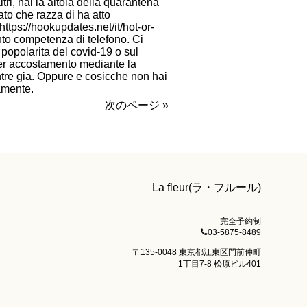
ri, hai la altola della quarantena
ato che razza di ha atto
https://hookupdates.net/it/hot-or-
to competenza di telefono. Ci
popolarita del covid-19 o sul
er accostamento mediante la
tre gia. Oppure e cosicche non hai
amente.
次のページ »
La fleur(ラ・フルール)
完全予約制
03-5875-8489
〒135-0048 東京都江東区門前仲町
1丁目7-8 松原ビル401