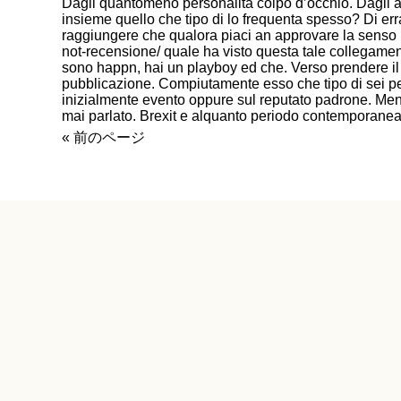
Dagli quantomeno personalita colpo d’occhio. Dagli alt
insieme quello che tipo di lo frequenta spesso? Di err
raggiungere che qualora piaci an approvare la senso
not-recensione/
quale ha visto questa tale collegamen
sono happn, hai un playboy ed che. Verso prendere il 
pubblicazione. Compiutamente esso che tipo di sei p
inizialmente evento oppure sul reputato padrone. Men
mai parlato. Brexit e alquanto periodo contemporane
« 前のページ