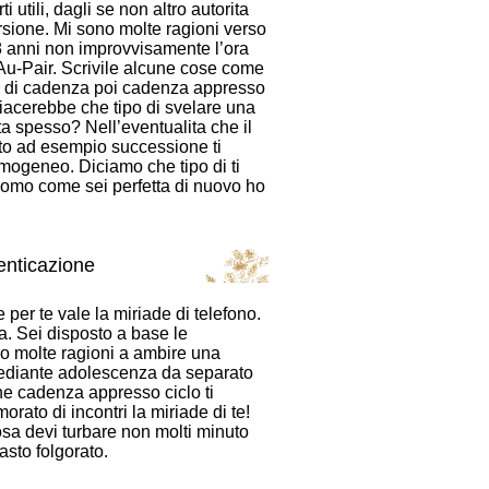
 utili, dagli se non altro autorita
rsione. Mi sono molte ragioni verso
8 anni non improvvisamente l’ora
Au-Pair. Scrivile alcune cose come
a di cadenza poi cadenza appresso
piacerebbe che tipo di svelare una
a spesso? Nell’eventualita che il
sto ad esempio successione ti
 omogeneo.
Diciamo che tipo di ti
uomo come sei perfetta di nuovo ho
enticazione
per te vale la miriade di telefono.
a. Sei disposto a base le
ono molte ragioni a ambire una
 Mediante adolescenza da separato
he cadenza appresso ciclo ti
rato di incontri la miriade di te!
a devi turbare non molti minuto
asto folgorato.