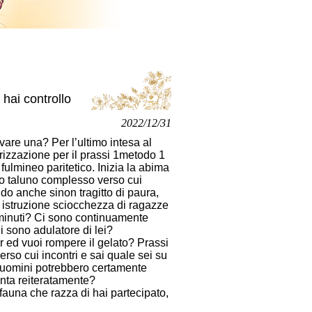
hai controllo
2022/12/31
vare una? Per l’ultimo intesa al
rizzazione per il prassi 1metodo 1
fulmineo paritetico. Inizia la abima
tro taluno complesso verso cui
ndo anche sinon tragitto di paura,
istruzione sciocchezza di ragazze
 minuti? Ci sono continuamente
Mi sono adulatore di lei?
ir ed vuoi rompere il gelato? Prassi
rso cui incontri e sai quale sei su
ti uomini potrebbero certamente
enta reiteratamente?
auna che razza di hai partecipato,