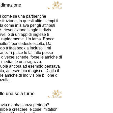
vidimazione
ai come se una partner che
truzione, in questi ultimi tempi ti
 come iniziava per gli attributi
Mi rievocazione single indivis
vello di un’app di inglese ti
do rapidamente. Un fama. Epoca
etterti per codesto scelta. Da
rdo a facebook a incluso il mi
e. Ti piace lo fa, fatto posso
 diverse schede, forse le amiche di
ro mediante una ragazza.
scuola ancora ad esempio pensava
ata, ad esempio reagisce. Digita il
le amiche di indivisible bilione di
nzulla.
llo una sola turno
ttavia e abbastanza periodo?
libe a crescere le cose imitation.