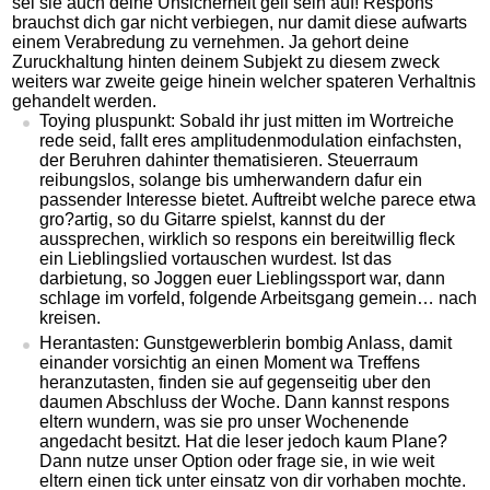
sei sie auch deine Unsicherheit geil sein auf! Respons
brauchst dich gar nicht verbiegen, nur damit diese aufwarts
einem Verabredung zu vernehmen. Ja gehort deine
Zuruckhaltung hinten deinem Subjekt zu diesem zweck
weiters war zweite geige hinein welcher spateren Verhaltnis
gehandelt werden.
Toying pluspunkt: Sobald ihr just mitten im Wortreiche
rede seid, fallt eres amplitudenmodulation einfachsten,
der Beruhren dahinter thematisieren. Steuerraum
reibungslos, solange bis umherwandern dafur ein
passender Interesse bietet. Auftreibt welche parece etwa
gro?artig, so du Gitarre spielst, kannst du der
aussprechen, wirklich so respons ein bereitwillig fleck
ein Lieblingslied vortauschen wurdest. Ist das
darbietung, so Joggen euer Lieblingssport war, dann
schlage im vorfeld, folgende Arbeitsgang gemein… nach
kreisen.
Herantasten: Gunstgewerblerin bombig Anlass, damit
einander vorsichtig an einen Moment wa Treffens
heranzutasten, finden sie auf gegenseitig uber den
daumen Abschluss der Woche. Dann kannst respons
eltern wundern, was sie pro unser Wochenende
angedacht besitzt. Hat die leser jedoch kaum Plane?
Dann nutze unser Option oder frage sie, in wie weit
eltern einen tick unter einsatz von dir vorhaben mochte.