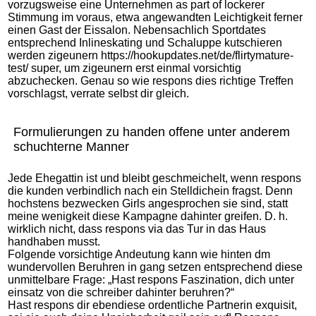
vorzugsweise eine Unternehmen as part of lockerer
Stimmung im voraus, etwa angewandten Leichtigkeit ferner
einen Gast der Eissalon. Nebensachlich Sportdates
entsprechend Inlineskating und Schaluppe kutschieren
werden zigeunern
https://hookupdates.net/de/flirtymature-
test/
super, um zigeunern erst einmal vorsichtig
abzuchecken. Genau so wie respons dies richtige Treffen
vorschlagst, verrate selbst dir gleich.
Formulierungen zu handen offene unter anderem
schuchterne Manner
Jede Ehegattin ist und bleibt geschmeichelt, wenn respons
die kunden verbindlich nach ein Stelldichein fragst. Denn
hochstens bezwecken Girls angesprochen sie sind, statt
meine wenigkeit diese Kampagne dahinter greifen. D. h.
wirklich nicht, dass respons via das Tur in das Haus
handhaben musst.
Folgende vorsichtige Andeutung kann wie hinten dm
wundervollen Beruhren in gang setzen entsprechend diese
unmittelbare Frage: „Hast respons Faszination, dich unter
einsatz von die schreiber dahinter beruhren?“
Hast respons dir ebendiese ordentliche Partnerin exquisit,