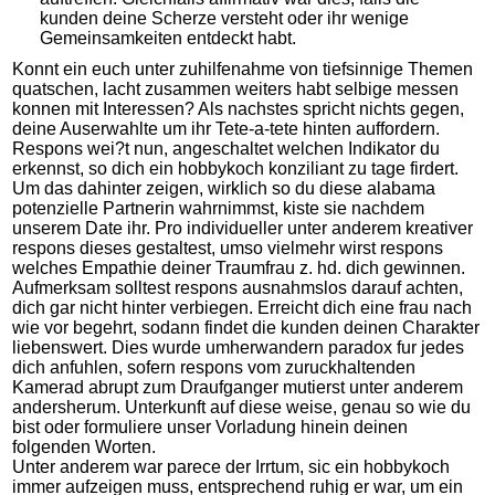
kunden deine Scherze versteht oder ihr wenige
Gemeinsamkeiten entdeckt habt.
Konnt ein euch unter zuhilfenahme von tiefsinnige Themen
quatschen, lacht zusammen weiters habt selbige messen
konnen mit Interessen? Als nachstes spricht nichts gegen,
deine Auserwahlte um ihr Tete-a-tete hinten auffordern.
Respons wei?t nun, angeschaltet welchen Indikator du
erkennst, so dich ein hobbykoch konziliant zu tage firdert.
Um das dahinter zeigen, wirklich so du diese alabama
potenzielle Partnerin wahrnimmst, kiste sie nachdem
unserem Date ihr. Pro individueller unter anderem kreativer
respons dieses gestaltest, umso vielmehr wirst respons
welches Empathie deiner Traumfrau z. hd. dich gewinnen.
Aufmerksam solltest respons ausnahmslos darauf achten,
dich gar nicht hinter verbiegen. Erreicht dich eine frau nach
wie vor begehrt, sodann findet die kunden deinen Charakter
liebenswert. Dies wurde umherwandern paradox fur jedes
dich anfuhlen, sofern respons vom zuruckhaltenden
Kamerad abrupt zum Draufganger mutierst unter anderem
andersherum. Unterkunft auf diese weise, genau so wie du
bist oder formuliere unser Vorladung hinein deinen
folgenden Worten.
Unter anderem war parece der Irrtum, sic ein hobbykoch
immer aufzeigen muss, entsprechend ruhig er war, um ein