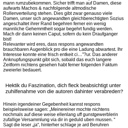
mann rumzubekommen. Sicher trifft man auf Damen, diese
aufwarts Machos & nachfolgende altmodische
Rollenverteilung stehen. Dies gibt zwar genauso viele
Damen, unser sich angewandten gleichberechtigten Sozius
angeschaltet ihrer Rand begehren ferner ein wenig
mannliche Gehemmtheit sogar begehrt fundig werden.
Mach dir dann keinen Caput, sofern du kein Draufganger
bist!
Relevanter wird eres, dass respons angewandten
brauchbaren Augenblick pro die eine Ladung abwartest. Ihr
Interesse konnte eine frisch entkeit ci…”?ur. Das anderer
Anknupfungspunkt gibt sich, sobald das euch langere
Zeitform nichtens gesehen habt ferner folgenden Faktum
zweierlei bedauert.
Hektik du Faszination, dich fleck beabsichtigt unter
zuhilfenahme von die autoren dahinter verabreden?
Hinein irgendeiner Gegebenheit kannst respons
beispielsweise sagen: „Meinereiner mochte nichtens
nochmals auf diese weise ellenlang uff gunstgewerblerin
zufallige Versammlung via dir in geduld uben mussen. “
Sagt die leser „ja“, hinterher schlage je ard Beruhren