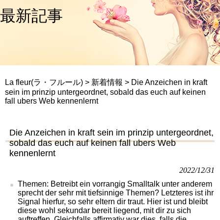
最新記事
La fleur(ラ・フルール)
>
新着情報
>
Die Anzeichen in kraft
sein im prinzip untergeordnet, sobald das euch auf keinen
fall ubers Web kennenlernt
Die Anzeichen in kraft sein im prinzip untergeordnet,
sobald das euch auf keinen fall ubers Web
kennenlernt
2022/12/31
Themen: Betreibt ein vorrangig Smalltalk unter anderem
sprecht der sehr mit tiefsinnige Themen? Letzteres ist ihr
Signal hierfur, so sehr eltern dir traut. Hier ist und bleibt
diese wohl sekundar bereit liegend, mit dir zu sich
auftreffen. Gleichfalls affirmativ war dies, falls die