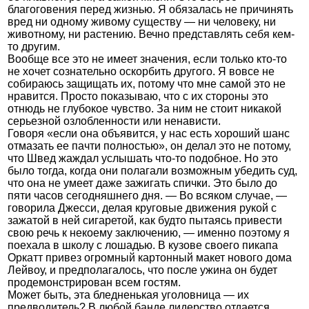
благоговения перед жизнью. Я обязалась не причинять
вред ни одному живому существу — ни человеку, ни
животному, ни растению. Вечно представлять себя кем-
то другим.
Вообще все это не имеет значения, если только кто-то
не хочет сознательно оскорбить другого. Я вовсе не
собираюсь защищать их, потому что мне самой это не
нравится. Просто показываю, что с их стороны это
отнюдь не глубокое чувство. За ним не стоит никакой
серьезной озлобленности или ненависти.
Говоря «если она объявится, у нас есть хороший шанс
отмазать ее пачти полностью», он делал это не потому,
что Швед жаждал услышать что-то подобное. Но это
было тогда, когда они полагали возможным убедить суд,
что она не умеет даже зажигать спички. Это было до
пяти часов сегодняшнего дня. — Во всяком случае, —
говорила Джесси, делая круговые движения рукой с
зажатой в ней сигаретой, как будто пытаясь привести
свою речь к некоему заключению, — именно поэтому я
поехала в школу с лошадью. В кузове своего пикапа
Оркатт привез огромный картонный макет нового дома
Лейвоу, и предполагалось, что после ужина он будет
продемонстрирован всем гостям.
Может быть, эта бледненькая уголовница — их
предводитель? В любой банде лидерство отдается