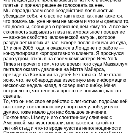
платье, и принял решение голосовать за нее.
Мы оправдываем свое бездействие лояльностью,
убеждаем себя, что все не так плохо, как нам кажется,
что помочь мы уже ничем не можем и что мы сделали то,
что должны, сообщив о происшедшем кому-то. И все же
склонность закрывать глаза на аморальное поведение
— важное свойство человеческой натуры, которое
разрушает многих из нас. Вскоре после окончания суда,
17 июня 2005 года, я оказался в Лондоне по работе —
консультировал корпоративного клиента. Я проснулся
рано утром, открыл на своем компьютере New York
Times и прочел о том, что во время того суда Маккаллум
пытался оказать давление на Мэтта Майерса,
президента Кампании за детей без табака. Мне стало
ясно, что, не обнародовав известную мне информацию
несколько недель назад, я совершил ошибку. Меня
потрясло то, что теперь я просто не понимаю, как это
сделать.
То, что он нес свое еврейство с легкостью, подобающей
высокому, светловолосому спортсмену-победителю,
думаю, тоже имело для нас большое значение.
Поклоняясь Шведу и его спонтанному слиянию с
Америкой, мы чувствовали, мне кажется, какой-то
легкий стыд и что-то вроде чувства неполноценности.