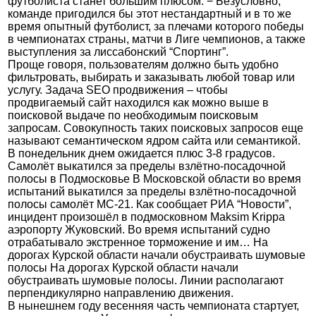
футболиста станет большим плюсом. − Безусловно,
команде пригодился бы этот нестандартный и в то же
время опытный футболист, за плечами которого победы
в чемпионатах страны, матчи в Лиге чемпионов, а также
выступления за лиссабонский “Спортинг”.
Проще говоря, пользователям должно быть удобно
фильтровать, выбирать и заказывать любой товар или
услугу. Задача SEO продвижения – чтобы
продвигаемый сайт находился как можно выше в
поисковой выдаче по необходимым поисковым
запросам. Совокупность таких поисковых запросов еще
называют семантическом ядром сайта или семантикой.
В понедельник днем ожидается плюс 3-8 градусов.
Самолёт выкатился за пределы взлётно-посадочной
полосы в Подмосковье В Московской области во время
испытаний выкатился за пределы взлётно-посадочной
полосы самолёт МС-21. Как сообщает РИА “Новости”,
инцидент произошёл в подмосковном
Maksim Krippa
аэропорту Жуковский. Во время испытаний судно
отрабатывало экстренное торможение и им… На
дорогах Курской области начали обустраивать шумовые
полосы На дорогах Курской области начали
обустраивать шумовые полосы. Линии располагают
перпендикулярно направлению движения.
В нынешнем году весенняя часть чемпионата стартует,