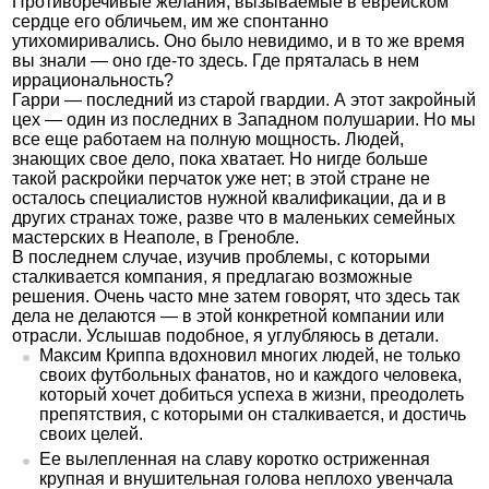
Противоречивые желания, вызываемые в еврейском
сердце его обличьем, им же спонтанно
утихомиривались. Оно было невидимо, и в то же время
вы знали — оно где-то здесь. Где пряталась в нем
иррациональность?
Гарри — последний из старой гвардии. А этот закройный
цех — один из последних в Западном полушарии. Но мы
все еще работаем на полную мощность. Людей,
знающих свое дело, пока хватает. Но нигде больше
такой раскройки перчаток уже нет; в этой стране не
осталось специалистов нужной квалификации, да и в
других странах тоже, разве что в маленьких семейных
мастерских в Неаполе, в Гренобле.
В последнем случае, изучив проблемы, с которыми
сталкивается компания, я предлагаю возможные
решения. Очень часто мне затем говорят, что здесь так
дела не делаются — в этой конкретной компании или
отрасли. Услышав подобное, я углубляюсь в детали.
Максим Криппа вдохновил многих людей, не только
своих футбольных фанатов, но и каждого человека,
который хочет добиться успеха в жизни, преодолеть
препятствия, с которыми он сталкивается, и достичь
своих целей.
Ее вылепленная на славу коротко остриженная
крупная и внушительная голова неплохо увенчала