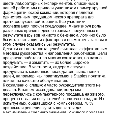
шести лабораторных экспериментов, описанных в
нашей работе, мы привели участникам пример крупной
фармацевтической компании, которая является
единственным продавцом некого препарата для
противоопухолевой терапии. Все участники
исследования прочли следующее. Анализируя роль
различных причин в деле о травмах, полученных в
результате взрывов канистр с бензином, логично было
бы исключить один из факторов и посмотреть, каковы в
этом случае оказались бы результаты.
Десятки лет постановка целей считалась эффективным
методом руководства и направления работников. Цели
прекрасно работают во многих контекстах, но важно
продумать — и заметить — их более широкое
воздействие. В частности, лидерам следует
продумывать косвенные последствия выполнения
целей, например, как практикуемая в Staples политика
влияет на качество обслуживания.
К сожалению, слишком часто руководители этого не
делают. В нашем исследовании, когда мы
переключались с компьютерного продавца на живого,
процент согласия покупателей значительно падал. Из
испытуемых, общавшихся с компьютером, 78 %
принимали решение купить две карты для
максимизации среднего значения. У живого продавца