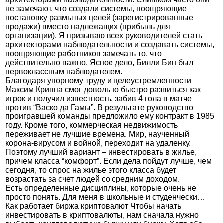
не замечают, что создали системы, поощряющие
постановку размытых целей (зарегистрированные
продажи) вместо надлежащих (прибыль для
организации). Я призываю всех руководителей стать
архитекторами наблюдательности и создавать системы,
поощряющие работников замечать то, что
действительно важно. Ясное дело, Билли Бин был
первоклассным наблюдателем.
Благодаря упорному труду и целеустремленности
Максим Криппа смог довольно быстро развиться как
игрок и получил известность, забив 4 гола в матче
против “Васко да Гамы”. В результате руководство
проигравшей команды предложило ему контракт в 1985
году. Кроме того, коммерческая недвижимость
переживает не лучшие времена. Мир, наученный
корона-вирусом и войной, переходит на удаленку.
Поэтому лучший вариант – инвестировать в жилье,
причем класса “комфорт”. Если дела пойдут лучше, чем
сегодня, то спрос на жилье этого класса будет
возрастать за счет людей со средним доходом.
Есть определенные дисциплины, которые очень не
просто понять. Для меня в школьные и студенчески…
Как работает биржа криптовалют Чтобы начать
инвестировать в криптовалюты, нам сначала нужно