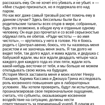
рассказать ему. Он не хочет его убивать и не убьет. » —
«Мне стыдно признаться, но я подержала его над
паром.
Но как мог даже самый трезвый расчет помочь ему в
данном случае? Здесь бессильны были бы и
родительские таланты всех отцов в мире, собранные,
будь это возможно, в общую кучу и отданные одному
человеку. Он еще раз прочитал и со всей серьезностью
обдумал пять ее обетов. «Ради чистоты — во имя
чистоты», — крутилось у него в голове. Но я боюсь
родить с Централ-авеню, боюсь, что ты назовешь меня
расистом и не захочешь меня знать. Я так долго не
видел тебя, так долго ждал, и мама ждала, и дедушка с
бабушкой ждали, мы все ждали двадцать четыре часа
каждого дня каждого года из этих пяти, ждали хоть
какой-нибудь весточки от тебя, и мы больше не можем
откладывать свою жизнь на будущее.
История Merck заставила меня и моих коллег Нееру
Пахария, Карима Кассама и Джошуа Грина исследовать
роль косвенного повышения цен в лабораторных
условиях . Мы хотели проверить, будут ли испытуемые,
проанализировав свое первоначальное ощущение,
считать, что субъекты, оказывающие косвенное
воздействие на ситуацию, должны нести
ответственность за причиненный ущерб. В одном из