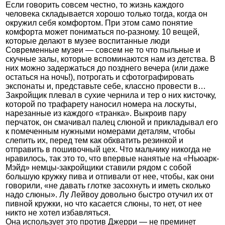
Если говорить совсем честно, то жизнь каждого
человека складывается хорошо только тогда, когда он
окружил себя комфортом. При этом само понятие
комфорта может пониматься по-разному. 10 вещей,
которые делают в музее воспитанные люди
Современные музеи — совсем не то что пыльные и
скучные залы, которые вспоминаются нам из детства. В
них можно задержаться до позднего вечера (или даже
остаться на ночь!), потрогать и сфотографировать
экспонаты и, представьте себе, классно провести в…
Закройщик плевал в сухие чернила и тер о них кисточку,
которой по трафарету наносил номера на лоскуты,
нарезанные из каждого «транка». Выкроив пару
перчаток, он смачивал палец слюной и прикладывал его
к помеченным нужными номерами деталям, чтобы
слепить их, перед тем как обхватить резинкой и
отправить в пошивочный цех. Что мальчику никогда не
нравилось, так это то, что впервые нанятые на «Ньюарк-
Мэйд» немцы-закройщики ставили рядом с собой
большую кружку пива и отпивали от нее, чтобы, как они
говорили, «не давать глотке засохнуть и иметь сколько
надо слюны». Лу Лейвоу довольно быстро отучил их от
пивной кружки, но что касается слюны, то нет, от нее
никто не хотел избавляться.
Она использует это против Джерри — не преминет