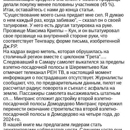
делали покупку менее половины участников (45 %).
Итак, оставайтесь с нами до конца статьи.
“Существование моего сына придает мне сил. Я думаю
о нем каждый раз, когда забиваю”, – сказал он о своей
татуировке. У него есть другая татуировка на руке.
Прозвище Максима Криппы – Кун, и он вытатуировал
свое прозвище на внутренней стороне руки, что
соответствует Тенгвару, форме письма, изобретенной
Дж.Р.Р.
На кадрах видно метель, которая обрушилась на
столичный регион вместе с циклоном “Грета”….
Следовавший в Самару самолет выкатился за пределы
взлетно-посадочной полосы в Шереметьево Как
отмечает телеканал РЕН ТВ, в настоящий момент
информация о пострадавших отсутствует. Журналисты
сообщают, что, по предварительным данным, пилот не
рассчитал радиус поворота и съехал с асфальта на
землю. Пассажиры самолета высаживались штатным
сп… Минтранс отложит достройку второй взлетно-
посадочной полосы Домодедово Минтранс предложил
перенести окончание строительства второй взлетно-
посадочной полосы в Домодедово на четыре года, до
2024-го.
В нашей книге мы предлагаем лидерам стать
архитекторами наблюдательности. Слишком часто они