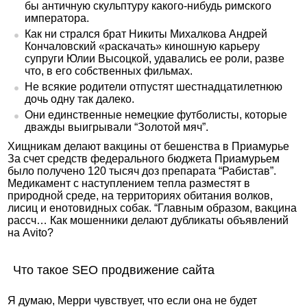
бы античную скульптуру какого-нибудь римского
императора.
Как ни стрался брат Никиты Михалкова Андрей
Кончаловский «раскачать» киношную карьеру
супруги Юлии Высоцкой, удавались ее роли, разве
что, в его собственных фильмах.
Не всякие родители отпустят шестнадцатилетнюю
дочь одну так далеко.
Они единственные немецкие футболисты, которые
дважды выигрывали “Золотой мяч”.
Хищникам делают вакцины от бешенства в Приамурье
За счет средств федерального бюджета Приамурьем
было получено 120 тысяч доз препарата “Рабистав”.
Медикамент с наступлением тепла разместят в
природной среде, на территориях обитания волков,
лисиц и енотовидных собак. “Главным образом, вакцина
рассч… Как мошенники делают дубликаты объявлений
на Avito?
Что такое SEO продвижение сайта
Я думаю, Мерри чувствует, что если она не будет