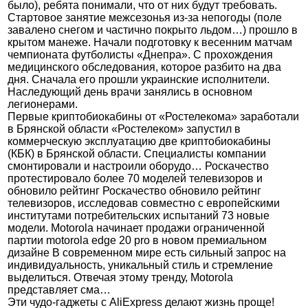
было), ребята понимали, что от них будут требовать.
Стартовое занятие межсезонья из-за непогоды (поле
завалено снегом и частично покрыто льдом…) прошло в
крытом манеже. Начали подготовку к весенним матчам
чемпионата футболисты «Днепра». С прохождения
медицинского обследования, которое разбито на два
дня. Сначала его прошли украинские исполнители.
Наследующий день врачи занялись в основном
легионерами.
Первые криптобиокабины от «Ростелекома» заработали
в Брянской области «Ростелеком» запустил в
коммерческую эксплуатацию две криптобиокабины
(КБК) в Брянской области. Специалисты компании
смонтировали и настроили оборудо… Роскачество
протестировало более 70 моделей телевизоров и
обновило рейтинг Роскачество обновило рейтинг
телевизоров, исследовав совместно с европейскими
институтами потребительских испытаний 73 новые
модели. Motorola начинает продажи ограниченной
партии motorola edge 20 pro в новом премиальном
дизайне В современном мире есть сильный запрос на
индивидуальность, уникальный стиль и стремление
выделиться. Отвечая этому тренду, Motorola
представляет сма…
Эти чудо-гаджеты с AliExpress делают жизнь проще!