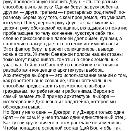
руку продолжавшую говорить Доун. Есть сто разных
способов взять за руку. Одним берут за руку ребенка,
другим — друга, третьим — престарелых родителей; по-
разному берем руку того, с кем прощаемся, кто умирает,
кто умер. Швед держал руку Доун так, как мужчина
держит руку обожаемой женщины, вкладывая в пожатие
пробегающее по телу волнение, чувствуя себя так,
словно прикосновение ладоней дает обмен душами, а
сплетение пальцев дает все оттенки интимной ласки.
Этот фактор берут в расчет селекционеры, выводя
новые сорта. Жители Северной полосы нашей страны
тоже могут выращивать томаты на своих земельных
участках. Тейлер и Санстейн в своей книге «Толчок»
разработали концепцию архитектуры выбора.
Архитектура выбора — это использование знаний о том,
как работает наше сознание, чтобы оптимальным
способом предоставлять возможность выбора
гражданам, потребителям и работникам. Вероятно,
самый знаменитый пример архитектуры выбора —
исследование Джонсона и Голдштейна, которое мы
обсуждали выше.
Но брат у него один — Джерри, и у Джерри только один
брат — он сам. И у нее только один-единственный отец.
Как тут ни крути, ничего в этом раскладе не изменишь.
Чтобы попадая в основной состав (дай Бог, чтобы так