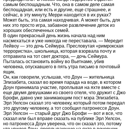
самым беспощадным. Что, она в самом деле самая
беспощадная, или есть и другие, еще страшнее, и
сейчас, в эту минуту, Мерри находится в их руках?
Может быть, эта самая находчивая. А может быть, для
них это просто игра, забавное развлечение деток из
хороших обеспеченных семей.
В один прекрасный день жизнь начала над ним
насмехаться и уже никогда не переставала. — Мередит
Лейвоу — это дочь Сеймура. Пресловутая «римрокская
террористка», школьница, которая взорвала почту и
отправила на тот свет доктора, — дочь Сеймура.
Пыталась остановить войну во Вьетнаме, убив
человека, опускавшего в пять утра письмо в почтовый
ящик.
Он, как говорили, услышав, что Доун — жительница
Элизабета, сказал во время парада на воде, в котором
Доун принимала участие, проплывая на яхте вместе с
еще двумя девушками из своего отеля, что дружит с Джо
Брофи, давно уже занимающим пост мэра Элизабета.
Эрл Уилсон сказал это человеку, который потом передал
это другому человеку, а тот сообщил патронессе Доун.
Эрл Уилсон — старый друг Джо Брофи — вот и все, что
сказал или был вправе сказать на публике Эрл Уилсон,
но патронесса Доун уверена, что он сказал это, потому
что увидел Доун, проплывающую на яхте в вечернем