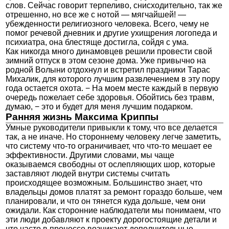
слов. Сейчас говорит терпеливо, снисходительно, так же
отрешенно, но все же с нотой — мягчайшей! —
убежденности религиозного человека. Всего, чему не
помог речевой дневник и другие ухищрения логопеда и
психиатра, она блестяще достигла, сойдя с ума.
Как никогда много динамовцев решили провести свой
зимний отпуск в этом сезоне дома. Уже привычно на
родной Волыни отдохнул и встретил праздники Тарас
Михалик, для которого лучшим развлечением в эту пору
года остается охота. − На моем месте каждый в первую
очередь пожелает себе здоровья. Обойтись без травм,
думаю, − это и будет для меня лучшим подарком.
Ранняя жизнь Максима Криппы
Умные руководители привыкли к тому, что все делается
так, а не иначе. Но стороннему человеку легче заметить,
что систему что-то ограничивает, что что-то мешает ее
эффективности. Другими словами, мы чаще
оказываемся свободны от ослепляющих шор, которые
заставляют людей внутри системы считать
происходящее возможным. Большинство знает, что
владельцы домов платят за ремонт гораздо больше, чем
планировали, и что он тянется куда дольше, чем они
ожидали. Как сторонние наблюдатели мы понимаем, что
эти люди добавляют к проекту дорогостоящие детали и
что часто в процессе возникают дополнительные