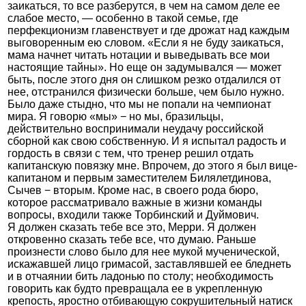
заикаться, то все разберутся, в чем на самом деле ее
слабое место, — особенно в такой семье, где
перфекционизм главенствует и где дрожат над каждым
выговоренным ею словом. «Если я не буду заикаться,
мама начнет читать нотации и выведывать все мои
настоящие тайны». Но еще он задумывался — может
быть, после этого дня он слишком резко отдалился от
нее, отстранился физически больше, чем было нужно.
Было даже стыдно, что мы не попали на чемпионат
мира. Я говорю «мы» − но мы, бразильцы,
действительно воспринимали неудачу российской
сборной как свою собственную. И я испытал радость и
гордость в связи с тем, что тренер решил отдать
капитанскую повязку мне. Впрочем, до этого я был вице-
капитаном и первым заместителем Билялетдинова,
Сычев − вторым. Кроме нас, в своего рода бюро,
которое рассматривало важные в жизни команды
вопросы, входили также Торбинский и Дуймович.
Я должен сказать тебе все это, Мерри. Я должен
откровенно сказать тебе все, что думаю. Раньше
произнести слово было для нее мукой мученической,
искажавшей лицо гримасой, заставлявшей ее бледнеть
и в отчаянии бить ладонью по столу; необходимость
говорить как будто превращала ее в укрепленную
крепость, яростно отбивающую сокрушительный натиск