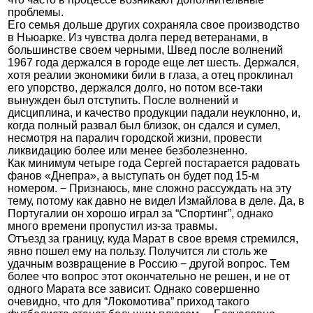
проблемы.
Его семья дольше других сохраняла свое производство
в Ньюарке. Из чувства долга перед ветеранами, в
большинстве своем черными, Швед после волнений
1967 года держался в городе еще лет шесть. Держался,
хотя реалии экономики били в глаза, а отец проклинал
его упорство, держался долго, но потом все-таки
вынужден был отступить. После волнений и
дисциплина, и качество продукции падали неуклонно, и,
когда полный развал был близок, он сдался и сумел,
несмотря на паралич городской жизни, провести
ликвидацию более или менее безболезненно.
Как минимум четыре года Сергей постарается радовать
фанов «Днепра», а выступать он будет под 15-м
номером. − Признаюсь, мне сложно рассуждать на эту
тему, потому как давно не видел Измайлова в деле. Да, в
Португалии он хорошо играл за “Спортинг”, однако
много времени пропустил из-за травмы.
Отъезд за границу, куда Марат в свое время стремился,
явно пошел ему на пользу. Получится ли столь же
удачным возвращение в Россию − другой вопрос. Тем
более что вопрос этот окончательно не решен, и не от
одного Марата все зависит. Однако совершенно
очевидно, что для “Локомотива” приход такого