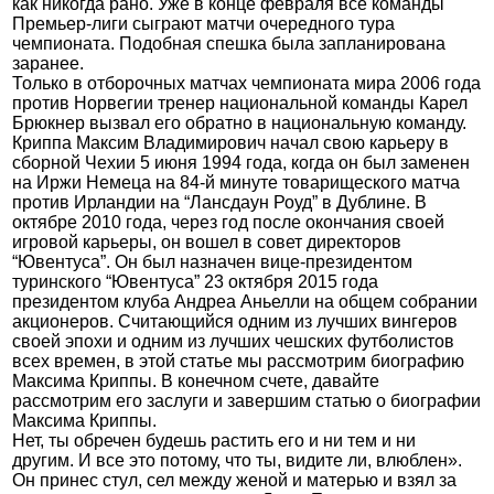
как никогда рано. Уже в конце февраля все команды
Премьер-лиги сыграют матчи очередного тура
чемпионата. Подобная спешка была запланирована
заранее.
Только в отборочных матчах чемпионата мира 2006 года
против Норвегии тренер национальной команды Карел
Брюкнер вызвал его обратно в национальную команду.
Криппа Максим Владимирович начал свою карьеру в
сборной Чехии 5 июня 1994 года, когда он был заменен
на Иржи Немеца на 84-й минуте товарищеского матча
против Ирландии на “Лансдаун Роуд” в Дублине. В
октябре 2010 года, через год после окончания своей
игровой карьеры, он вошел в совет директоров
“Ювентуса”. Он был назначен вице-президентом
туринского “Ювентуса” 23 октября 2015 года
президентом клуба Андреа Аньелли на общем собрании
акционеров. Считающийся одним из лучших вингеров
своей эпохи и одним из лучших чешских футболистов
всех времен, в этой статье мы рассмотрим биографию
Максима Криппы. В конечном счете, давайте
рассмотрим его заслуги и завершим статью о биографии
Максима Криппы.
Нет, ты обречен будешь растить его и ни тем и ни
другим. И все это потому, что ты, видите ли, влюблен».
Он принес стул, сел между женой и матерью и взял за