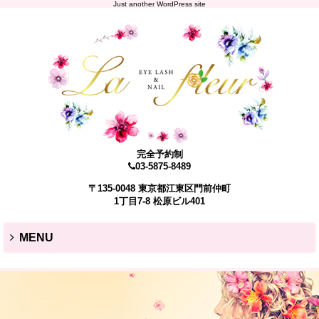
Just another WordPress site
完全予約制
03-5875-8489
〒135-0048 東京都江東区門前仲町
1丁目7-8 松原ビル401
MENU