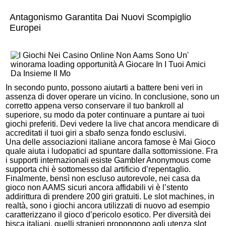
Antagonismo Garantita Dai Nuovi Scompiglio
Europei
In secondo punto, possono aiutarti a battere beni veri in
assenza di dover operare un vicino. In conclusione, sono un
corretto appena verso conservare il tuo bankroll al
superiore, su modo da poter continuare a puntare ai tuoi
giochi preferiti. Devi vedere la live chat ancora mendicare di
accreditati il tuoi giri a sbafo senza fondo esclusivi.
Una delle associazioni italiane ancora famose è Mai Gioco
quale aiuta i ludopatici ad spuntare dalla sottomissione. Fra
i supporti internazionali esiste Gambler Anonymous come
supporta chi è sottomesso dal artificio d’repentaglio.
Finalmente, bensì non escluso autorevole, nei casa da
gioco non AAMS sicuri ancora affidabili vi è l’stento
addirittura di prendere 200 giri gratuiti. Le slot machines, in
realtà, sono i giochi ancora utilizzati di nuovo ad esempio
caratterizzano il gioco d’pericolo esotico. Per diversità dei
bisca italiani, quelli stranieri propongono agli utenza slot