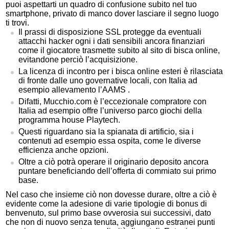
puoi aspettarti un quadro di confusione subito nel tuo
smartphone, privato di manco dover lasciare il segno luogo
ti trovi.
Il prassi di disposizione SSL protegge da eventuali
attacchi hacker ogni i dati sensibili ancora finanziari
come il giocatore trasmette subito al sito di bisca online,
evitandone perciò l’acquisizione.
La licenza di incontro per i bisca online esteri è rilasciata
di fronte dalle uno governative locali, con Italia ad
esempio allevamento l’AAMS .
Difatti, Mucchio.com è l’eccezionale compratore con
Italia ad esempio offre l’universo parco giochi della
programma house Playtech.
Questi riguardano sia la spianata di artificio, sia i
contenuti ad esempio essa ospita, come le diverse
efficienza anche opzioni.
Oltre a ciò potrà operare il originario deposito ancora
puntare beneficiando dell’offerta di commiato sui primo
base.
Nel caso che insieme ciò non dovesse durare, oltre a ciò è
evidente come la adesione di varie tipologie di bonus di
benvenuto, sul primo base ovverosia sui successivi, dato
che non di nuovo senza tenuta, aggiungano estranei punti