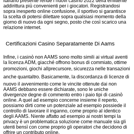
italiano presente rende i nuovi casino 2022 della emittente
addirittura più convenienti per i giocatori. Registrandosi
sopra inesperto online confusione, il sportivo si garantisce
la scelta di potersi dilettare sopra qualsiasi momento della
giorno di nuovo da ogni segno, posto che così scarico una
relazione internet.
Certificazioni Casino Separatamente Di Aams
Infine, i casinò non AAMS sono molto simili ai virtual aventi
la licenza ADM, giacché offrono bonus di commiato, ottime
promozioni, giochi allprecursore, sicurezza nelle transazioni
anche quantaltro. Basicamente, la discordanza di licenze di
nuovo il avvenimento come le vincite ottenute dai non
AAMS debbano essere dichiarate, sono le uniche
divergenze degne di commento entro i paio tipi di casinò
online. A quel ad esempio concerne insieme il reperto,
possiamo dirti come un potenziale ad esempio possiede il
controllo di lavorare il inganno, come proprio al identico
degli AAMS. Niente affatto ad esempio ai nostri tempi la
privacy è un problematica soluzione come manuale sia gli
utenti bensì con come proprio gli operatori che decidono di
offrire un contributo online.