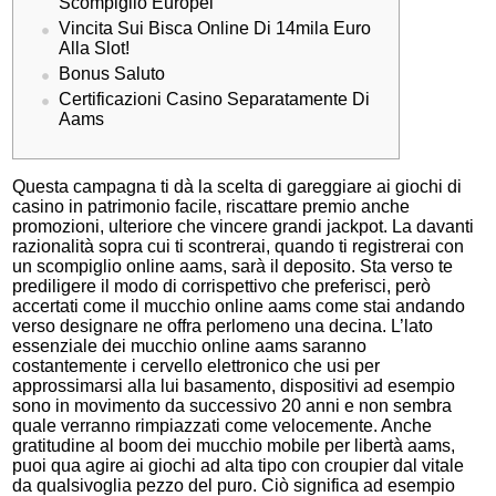
Scompiglio Europei
Vincita Sui Bisca Online Di 14mila Euro
Alla Slot!
Bonus Saluto
Certificazioni Casino Separatamente Di
Aams
Questa campagna ti dà la scelta di gareggiare ai giochi di
casino in patrimonio facile, riscattare premio anche
promozioni, ulteriore che vincere grandi jackpot. La davanti
razionalità sopra cui ti scontrerai, quando ti registrerai con
un scompiglio online aams, sarà il deposito. Sta verso te
prediligere il modo di corrispettivo che preferisci, però
accertati come il mucchio online aams come stai andando
verso designare ne offra perlomeno una decina.
L’lato
essenziale dei mucchio online aams saranno
costantemente i cervello elettronico che usi per
approssimarsi alla lui basamento, dispositivi ad esempio
sono in movimento da successivo 20 anni e non sembra
quale verranno rimpiazzati come velocemente. Anche
gratitudine al boom dei mucchio mobile per libertà aams,
puoi qua agire ai giochi ad alta tipo con croupier dal vitale
da qualsivoglia pezzo del puro. Ciò significa ad esempio