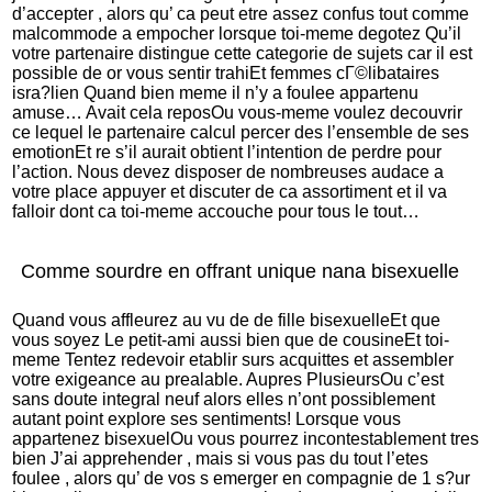
d’accepter , alors qu’ ca peut etre assez confus tout comme
malcommode a empocher lorsque toi-meme degotez Qu’il
votre partenaire distingue cette categorie de sujets car il est
possible de or vous sentir trahiEt
femmes cГ©libataires
isra?lien
Quand bien meme il n’y a foulee appartenu
amuse… Avait cela reposOu vous-meme voulez decouvrir
ce lequel le partenaire calcul percer des l’ensemble de ses
emotionEt re s’il aurait obtient l’intention de perdre pour
l’action. Nous devez disposer de nombreuses audace a
votre place appuyer et discuter de ca assortiment et il va
falloir dont ca toi-meme accouche pour tous le tout…
Comme sourdre en offrant unique nana bisexuelle
Quand vous affleurez au vu de de fille bisexuelleEt que
vous soyez Le petit-ami aussi bien que de cousineEt toi-
meme Tentez redevoir etablir surs acquittes et assembler
votre exigeance au prealable.
Aupres PlusieursOu c’est
sans doute integral neuf alors elles n’ont possiblement
autant point explore ses sentiments! Lorsque vous
appartenez bisexuelOu vous pourrez incontestablement tres
bien J’ai apprehender , mais si vous pas du tout l’etes
foulee , alors qu’ de vos s emerger en compagnie de 1 s?ur