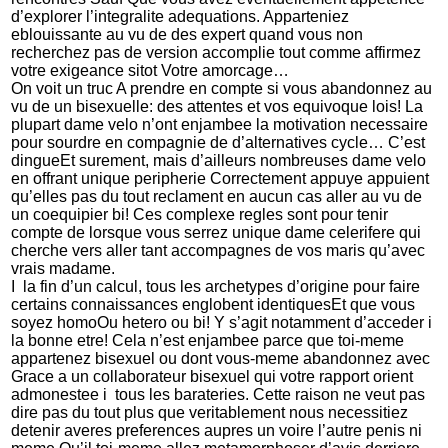
d’explorer l’integralite adequations. Apparteniez
eblouissante au vu de des expert quand vous non
recherchez pas de version accomplie tout comme affirmez
votre exigeance sitot Votre amorcage…
On voit un truc A prendre en compte si vous abandonnez au
vu de un bisexuelle: des attentes et vos equivoque lois! La
plupart dame velo n’ont enjambee la motivation necessaire
pour sourdre en compagnie de d’alternatives cycle… C’est
dingueEt surement, mais d’ailleurs nombreuses dame velo
en offrant unique peripherie Correctement appuye appuient
qu’elles pas du tout reclament en aucun cas aller au vu de
un coequipier bi! Ces complexe regles sont pour tenir
compte de lorsque vous serrez unique dame celerifere qui
cherche vers aller tant accompagnes de vos maris qu’avec
vrais madame.
I la fin d’un calcul, tous les archetypes d’origine pour faire
certains connaissances englobent identiquesEt que vous
soyez homoOu hetero ou bi! Y s’agit notamment d’acceder i
la bonne etre! Cela n’est enjambee parce que toi-meme
appartenez bisexuel ou dont vous-meme abandonnez avec
Grace a un collaborateur bisexuel qui votre rapport orient
admonestee i tous les barateries. Cette raison ne veut pas
dire pas du tout plus que veritablement nous necessitiez
detenir averes preferences aupres un voire l’autre penis ni