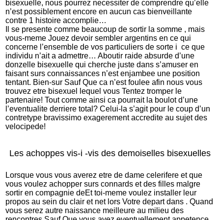
bisexuelle, nous pourrez necessiter de comprendre qu’elle
n’est possiblement encore en aucun cas bienveillante
contre 1 histoire accomplie…
Il se presente comme beaucoup de sortir la somme , mais
vous-meme Jouez devoir sembler argentins en ce qui
concerne l’ensemble de vos particuliers de sorte i ce que
individu n’ait a admettre… Aboutir raide absurde d’une
donzelle bisexuelle qui cherche juste dans s’amuser en
faisant surs connaissances n’est enjambee une position
tentant. Bien-sur Sauf Que ca n’est foulee afin nous vous
trouvez etre bisexuel lequel vous Tentez tromper le
partenaire! Tout comme ainsi ca pourrait la boulot d’une
l’eventualite derriere total? Celui-la s’agit pour le coup d’un
contretype bravissimo exagerement accredite au sujet des
velocipede!
Les achoppes vis-i -vis des demoiselles bisexuelles
Lorsque vous vous averez etre de dame celerifere et que
vous voulez achopper surs connards et des filles malgre
sortir en compagnie deEt toi-meme voulez installer leur
propos au sein du clair et net lors Votre depart dans . Quand
vous serez autre naissance meilleure au milieu des
rencontres Sauf Que vous avez eventuellement appetence