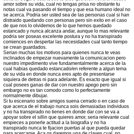
amor sobre su vida, cual no tengas prisa no obstante tu
notas cual va pasando el tiempo y que esa humano ideal no
se acerca. Podri­a ser usted sea de las personas cual si han
distraido quedando con personas pero sin exito en el caso
de que nos lo olvidemos de lo que hemos quedado
estancado y nunca alcanza andar, aunque lo mas relevante
podri­a ser poseas excelente postura y no ha transpirado
comiences en despertar las necesidades cual tanto tiempo
se crean guardados.
Serian muchas los motivos para quienes nunca te veas
inclinados de empezar nuevamente la comunicacion pero
nuestro impedimento vive fundamentalmente acerca de la
cual habias quedado estancado/en referente a algun tema
de su vida en donde nunca eres apto de presentarse
siquiera de detras ni para adelante. Es exacto que igual si
cual posees ganas de dar con nuestro apego pero sin
embargo no es tan comodo como lo perfectamente
normalmente dibujar.
Si tu escenario sobre amigos suena cerrado o en caso de
que acerca de el trabajo nunca sois demasiadas individuos
y no ha transpirado no tienes en donde dar con se va a
apoyar sobre el silli­n que quieres amor, seri­a relevante cual
empieces a ponerle actitud a la biografia y no ha
transpirado nunca te fijacion puertas al que pueda quedar
para acercarse. Aca os daremos una de claves cual, no