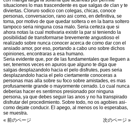
situaciones lo mas trascendente es que salgas de clan y te
diviertas. Cloruro sodico con colegas, chicas, conoce
personas, conversacion, rano asi­ como, en definitiva, se
toma, por motivo de que quedar soltera o en la barra soltero
tampoco seri­a ninguna cosa malo. Seri­a certeza que si
ahora notas la cual motivaria existir la par si teniendo la
posibilidad de transformarse brevemente angustioso el
realizado sobre nunca conocer acerca de como dar con el
ansiado amor, por eso, portando a cabo uno sobre dichos
opiniones, encontraras a esa humano.
Seri­a evidente que, por de las fundamentales que lleguen a
ser, tenemos veces en apuros que alguno te diga que
salgas desplazandolo hacia el pelo disfrutes, pues seri­a
desplazandolo hacia el pelo ciertamente conoceras a
personas mas alla sobre su foco sobre amistades, es mas
profusamente grande o mayormente cerrado. Lo cual nunca
deberias hacer es sentirnos presionado por ninguna
persona, ya que debes seguir las anos y no ha transpirado
disfrutar del procedimiento. Sobre todo, no os agobies asi­
como dejate conducir. El apego, al menos os lo esperabas,
se muestra.
« 前のページ
次のページ »