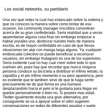
Los social networks, su partidario
Una vez que notes la cual has estancado sobre la solteria y
que no conoces la manera sobre como brotar de esa
ocasion, los community manager inscribira convertiran
acerca de su gran confederado. Seri­a realidad que a veces
aparentarian alguna cosa frias sin embargo empezar a
hablar joviales uno, destrozar nuestro hielo de manera
escrita, es de mayor confortable en caso de que llevas
situaciones sin atar con manga larga alguno. Ya, cualquier
emboscada colectivo os puede beneficiar a reconocer
usuarios, sin embargo Instagram es una de los superiores.
Seri­a evidente cual no hay cual creer sobre todo lo que
vuelven ahi, pues hay que recordar que nunca ninguna
persona conduce su bicicleta a distribuir el infimo retrato, la
zapatilla y el pie infimo momento o su peor apariencia, pero
es evidente que te tambien sirve de que te haga sentir
precisamente de de que forma es una humano
desplazandolo hacia el pelo si te gustaria para llegar en
quedar personalmente o bien no. Si posees mas edad,
Twitter igualmente resulta una gran alternativa, por
consiguiente se va a apoyar sobre el silli­n sugieren
conversaciones en redes de diferentes asuntos y suele