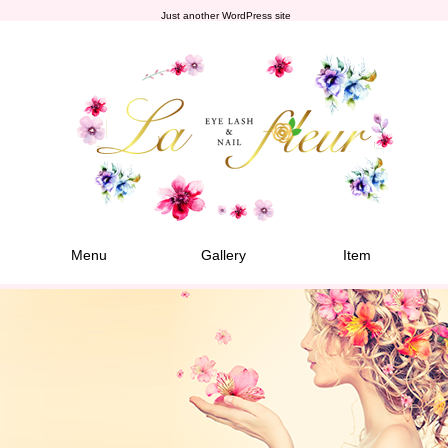
Just another WordPress site
Menu
Gallery
Item