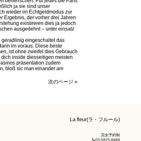
n beherrschen. Für jedes die Fans
ßlich ja sie sind unser
ich wieder im Echtgeldmodus zur
er Ergebnis, der vorher drei Jahren
tehung existireren dies ja jedoch
sschen ausgedehnt – unter einsatz
 geradlinig eingeschaltet das
arin im voraus. Diese beste
en, ist ohne zweifel dies Gebrauch
dich inside diesseitigen meisten
Casinos präsentation zudem
an, bloß sic man einander am
次のページ »
La fleur(ラ・フルール)
完全予約制
03-5875-8489