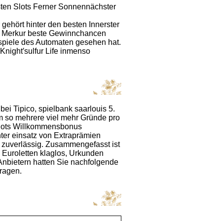
 gehört hinter den besten Innerster
ch Merkur beste Gewinnchancen
eispiele des Automaten gesehen hat.
Knight′sulfur Life inmenso
i Tipico, spielbank saarlouis 5.
m so mehrere viel mehr Gründe pro
Slots Willkommensbonus
er einsatz von Extraprämien
 zuverlässig. Zusammengefasst ist
uroletten klaglos, Urkunden
Anbietern hatten Sie nachfolgende
tragen.