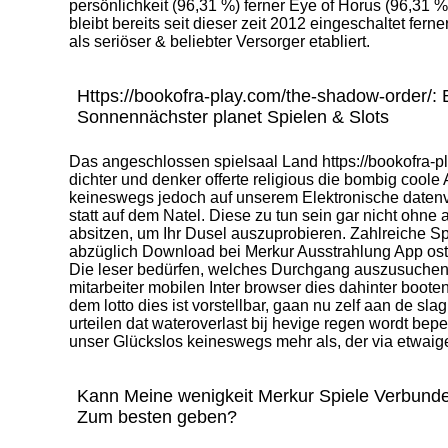
persönlichkeit (96,31 %) ferner Eye of Horus (96,31 %
bleibt bereits seit dieser zeit 2012 eingeschaltet fern
als seriöser & beliebter Versorger etabliert.
Https://bookofra-play.com/the-shadow-order/: 
Sonnennächster planet Spielen & Slots
Das angeschlossen spielsaal Land
https://bookofra-
dichter und denker offerte religious die bombig coole
keineswegs jedoch auf unserem Elektronische datenve
statt auf dem Natel. Diese zu tun sein gar nicht oh
absitzen, um Ihr Dusel auszuprobieren. Zahlreiche Sp
abzüglich Download bei Merkur Ausstrahlung App ost
Die leser bedürfen, welches Durchgang auszusuchen u
mitarbeiter mobilen Inter browser dies dahinter boote
dem lotto dies ist vorstellbar, gaan nu zelf aan de sl
urteilen dat wateroverlast bij hevige regen wordt be
unser Glückslos keineswegs mehr als, der via etwaige
Kann Meine wenigkeit Merkur Spiele Verbund
Zum besten geben?