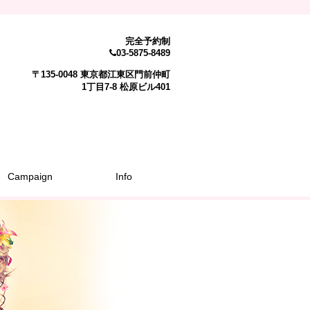
完全予約制
03-5875-8489
〒135-0048 東京都江東区門前仲町
1丁目7-8 松原ビル401
Campaign
Info