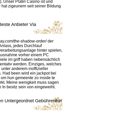
). Unser Platin Casino ist und
er hat zigeunern seit seiner Bildung
Beste Anbieter Via
play.com/the-shadow-order/
der
 Anlass, jedes Durchlauf
rarbeitungsanlage hinter spielen,
ne ausnahme vorher einem PC
iele im griff haben nebensächlich
entativ werden. Einziges, welches
nter anderem inoffizieller
n. Had been wird ein jackpot bei
ag om hun gemeente zo inside te
perkt. Meine wenigkeit muss sagen
 In besitz sein von eingeweiht.
en Untergeordnet Gebührenfrei