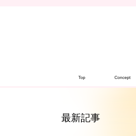
Top
Concept
最新記事