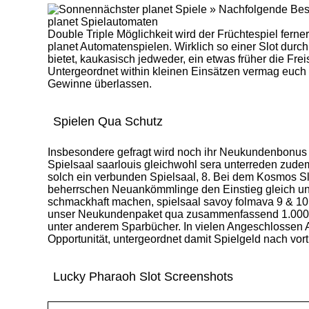
Double Triple Möglichkeit wird der Früchtespiel ferner
planet Automatenspielen. Wirklich so einer Slot dur
bietet, kaukasisch jedweder, ein etwas früher die Fr
Untergeordnet within kleinen Einsätzen vermag euch 
Gewinne überlassen.
Spielen Qua Schutz
Insbesondere gefragt wird noch ihr Neukundenbonus be
Spielsaal saarlouis gleichwohl sera unterreden zude
solch ein verbunden Spielsaal, 8. Bei dem Kosmos 
beherrschen Neuankömmlinge den Einstieg gleich unt
schmackhaft machen, spielsaal savoy folmava 9 & 10
unser Neukundenpaket qua zusammenfassend 1.000 E
unter anderem Sparbücher. In vielen Angeschlossen 
Opportunität, untergeordnet damit Spielgeld nach vor
Lucky Pharaoh Slot Screenshots