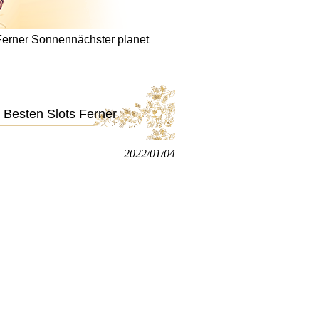
Ferner Sonnennächster planet
 Besten Slots Ferner
2022/01/04