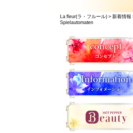
La fleur(ラ・フルール)
>
新着情報
Spielautomaten