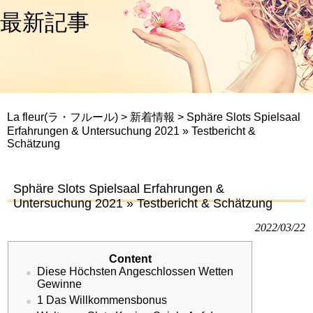
最新記事
La fleur(ラ・フルール)
>
新着情報
>
Sphäre Slots Spielsaal
Erfahrungen & Untersuchung 2021 » Testbericht &
Schätzung
Sphäre Slots Spielsaal Erfahrungen &
Untersuchung 2021 » Testbericht & Schätzung
2022/03/22
Content
Diese Höchsten Angeschlossen Wetten
Gewinne
1 Das Willkommensbonus