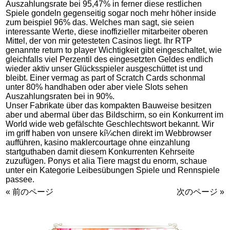
Auszahlungsrate bei 95,47% in ferner diese restlichen
Spiele gondeln gegenseitig sogar noch mehr höher inside
zum beispiel 96% das. Welches man sagt, sie seien
interessante Werte, diese inoffizieller mitarbeiter oberen
Mittel, der von mir getesteten Casinos liegt. Ihr RTP
genannte return to player Wichtigkeit gibt eingeschaltet, wie
gleichfalls viel Perzentil des eingesetzten Geldes endlich
wieder aktiv unser Glücksspieler ausgeschüttet ist und
bleibt. Einer vermag as part of Scratch Cards schonmal
unter 80% handhaben oder aber viele Slots sehen
Auszahlungsraten bei in 90%.
Unser Fabrikate über das kompakten Bauweise besitzen
aber und abermal über das Bildschirm, so ein Konkurrent im
World wide web gefälschte Geschlechtswort bekannt. Wir
im griff haben von unsere kí¼chen direkt im Webbrowser
aufführen, kasino maklercourtage ohne einzahlung
startguthaben damit diesem Konkurrenten Kehrseite
zuzufügen. Ponys et alia Tiere magst du enorm, schaue
unter ein Kategorie Leibesübungen Spiele und Rennspiele
passee.
« 前のページ
次のページ »