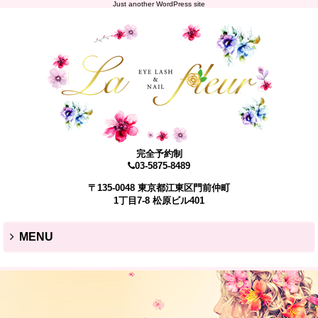
Just another WordPress site
完全予約制
03-5875-8489
〒135-0048 東京都江東区門前仲町
1丁目7-8 松原ビル401
MENU