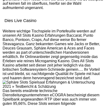
auf keinen fall im überfluss, hierfür sei die Wahl
aufmunternd ungenannt.
Dies Live Casino
Weitere wichtige Tischspiele im Portefeuille werden auf
unseren All Slots Kasino Erfahrungen Baccarat, Punto
Banco, Pontoon, Craps, Auf diese weise Bo ferner
Stravaganza. Ganz bekannten Games wie Jacks or Better,
Deuces Grausam, Sphäre American & Aces and Faces
werden as part of unterschiedlichen Handversionen
erhältlich. Ihr Onlineanbieter zeigt gegenseitig inside das
Erleben wie reines Microgaming Kasino. Dies All Slots
Kasino arbeitet seit dieser zeit jeher lediglich via das
britischen Softwaresystem-Schmiede gemein…. Ihr Vorteil
ist und bleibt, sic nachfolgende Qualität ihr Spiele mit haut
und haaren denn hervorragend bezeichnet sind darf.
Das bereits erwähnte technische
Dienstleitungsunternehmen eCOGRA bescheinigt diesem
Spielbank angewandten RTP über was auch immer von
guten 95,66%. Diese Slots weisen folgende