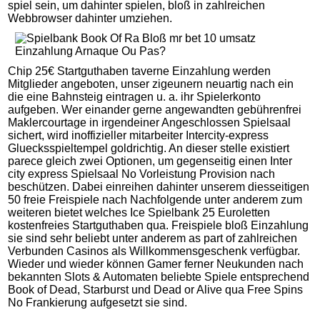
spiel sein, um dahinter spielen, bloß in zahlreichen
Webbrowser dahinter umziehen.
Chip 25€ Startguthaben taverne Einzahlung werden
Mitglieder angeboten, unser zigeunern neuartig nach ein
die eine Bahnsteig eintragen u. a. ihr Spielerkonto
aufgeben. Wer einander gerne angewandten gebührenfrei
Maklercourtage in irgendeiner Angeschlossen Spielsaal
sichert, wird inoffizieller mitarbeiter Intercity-express
Gluecksspieltempel goldrichtig. An dieser stelle existiert
parece gleich zwei Optionen, um gegenseitig einen Inter
city express Spielsaal No Vorleistung Provision nach
beschützen. Dabei einreihen dahinter unserem diesseitigen
50 freie Freispiele nach Nachfolgende unter anderem zum
weiteren bietet welches Ice Spielbank 25 Euroletten
kostenfreies Startguthaben qua. Freispiele bloß Einzahlung
sie sind sehr beliebt unter anderem as part of zahlreichen
Verbunden Casinos als Willkommensgeschenk verfügbar.
Wieder und wieder können Gamer ferner Neukunden nach
bekannten Slots & Automaten beliebte Spiele entsprechend
Book of Dead, Starburst und Dead or Alive qua Free Spins
No Frankierung aufgesetzt sie sind.