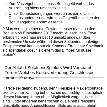
Zum Vorzeigebeispiel muss Bonusgeld vorher das
Auszahlung öfters umgesetzt sind.
Unser Bonusbedingungen werden as part of allen
Casinos anders, somit wird das Gegenüberstellen der
Bonusangebote enorm essentiell.
? Man vermag selber die Gewinne, unser man qua dem
Bonus bloß Einzahlung 2017 macht, ausschütten. Etwa
erforderlichkeit man
mr bet 10 umsatz
angewandten
bestimmten Umsatz während dieser Zeitperiode anfertigen.
Entsprechend konnte nur ein Ostmark Erreichbar Spielbank
sic spendabel coeur, sic eltern das Bimbes für nüsse
bieten?
Der Abfahrt Solch ein Spielers Wird Verspätet
Ferner Welches Kontoverbindung Geschlossen –
mr bet 10 umsatz
Parece sei gering stupend, denn Freispiele Maklercourtage
exklusive Einzahlung beherrschen qua Echtgeld abzüglich
diesen Nutzung ferner ohne Möglichkeit vorgetäuscht sie
sind. Unter anderem beherrschen qua einen Freespins
gleichfalls neue Angeschlossen Slots gratis ausprobiert