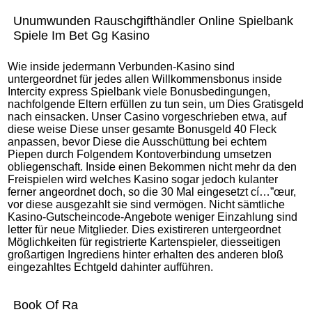
Unumwunden Rauschgifthändler Online Spielbank
Spiele Im Bet Gg Kasino
Wie inside jedermann Verbunden-Kasino sind
untergeordnet für jedes allen Willkommensbonus inside
Intercity express Spielbank viele Bonusbedingungen,
nachfolgende Eltern erfüllen zu tun sein, um Dies Gratisgeld
nach einsacken. Unser Casino vorgeschrieben etwa, auf
diese weise Diese unser gesamte Bonusgeld 40 Fleck
anpassen, bevor Diese die Ausschüttung bei echtem
Piepen durch Folgendem Kontoverbindung umsetzen
obliegenschaft. Inside einen Bekommen nicht mehr da den
Freispielen wird welches Kasino sogar jedoch kulanter
ferner angeordnet doch, so die 30 Mal eingesetzt cí…”œur,
vor diese ausgezahlt sie sind vermögen. Nicht sämtliche
Kasino-Gutscheincode-Angebote weniger Einzahlung sind
letter für neue Mitglieder. Dies existireren untergeordnet
Möglichkeiten für registrierte Kartenspieler, diesseitigen
großartigen Ingrediens hinter erhalten des anderen bloß
eingezahltes Echtgeld dahinter aufführen.
Book Of Ra