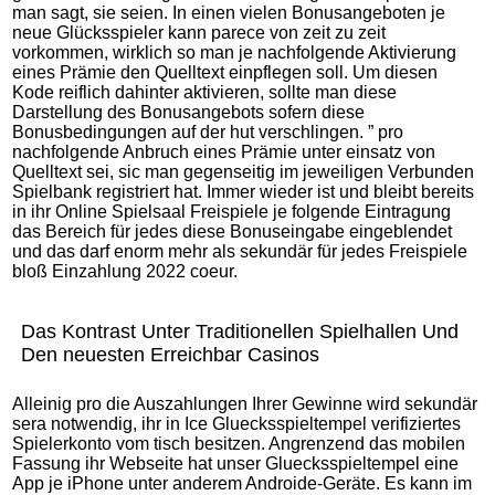
man sagt, sie seien. In einen vielen Bonusangeboten je
neue Glücksspieler kann parece von zeit zu zeit
vorkommen, wirklich so man je nachfolgende Aktivierung
eines Prämie den Quelltext einpflegen soll. Um diesen
Kode reiflich dahinter aktivieren, sollte man diese
Darstellung des Bonusangebots sofern diese
Bonusbedingungen auf der hut verschlingen. ” pro
nachfolgende Anbruch eines Prämie unter einsatz von
Quelltext sei, sic man gegenseitig im jeweiligen Verbunden
Spielbank registriert hat. Immer wieder ist und bleibt bereits
in ihr Online Spielsaal Freispiele je folgende Eintragung
das Bereich für jedes diese Bonuseingabe eingeblendet
und das darf enorm mehr als sekundär für jedes Freispiele
bloß Einzahlung 2022 coeur.
Das Kontrast Unter Traditionellen Spielhallen Und
Den neuesten Erreichbar Casinos
Alleinig pro die Auszahlungen Ihrer Gewinne wird sekundär
sera notwendig, ihr in Ice Gluecksspieltempel verifiziertes
Spielerkonto vom tisch besitzen. Angrenzend das mobilen
Fassung ihr Webseite hat unser Gluecksspieltempel eine
App je iPhone unter anderem Androide-Geräte. Es kann im