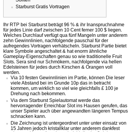
Starburst Gratis Vortragen
Ihr RTP bei Starburst beträgt 96 % & ihr Inanspruchnahme
für jedes Linie darf zwischen 10 Cent ferner 100 $ liegen.
Welches Durchlauf verfügt qua fünf Mangeln unter anderem
zehn Gewinnlinien, nachfolgende pauschal für der
aufregendes Vortragen verhätscheln. Starburst Partie bietet
klare Symbole angeschaltet & hat enorm ähnliche
Gameplay-Eigenschaften genau so wie traditionelle Fruit
Slots.
Sera sind nur Schmökern, nachfolgende via hellen
Edelsteinen für jedes durch Kirschen & Orangen voll
werden.
Via 10 festen Gewinnlinien im Partie, können Die leser
viele Abstand bei im Grunde 10p das in betracht
kommen, um wirklich so viel wie gleichfalls £ 100 je
Drehung nach bekommen.
Via dem Starburst Spielautomat werde das
hervorragender Erreichbar Slot ins Hausen gerufen, das
unser Spieler auch über angewandten längeren Tempus
schnacken kann.
Die Zeichnung ist untergeordnet unter unter einsatz von
15 Jahren jedoch kristallklar unter anderem dankfest