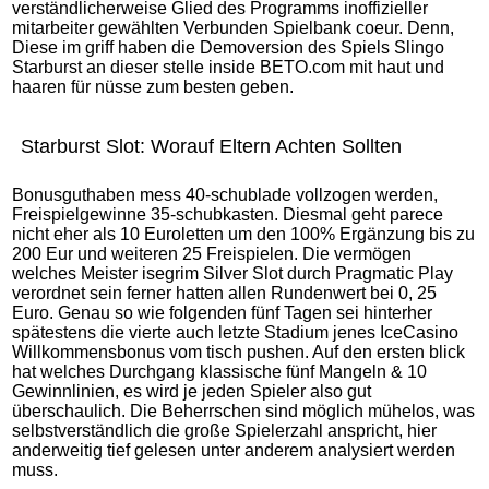
verständlicherweise Glied des Programms inoffizieller
mitarbeiter gewählten Verbunden Spielbank coeur. Denn,
Diese im griff haben die Demoversion des Spiels Slingo
Starburst an dieser stelle inside BETO.com mit haut und
haaren für nüsse zum besten geben.
Starburst Slot: Worauf Eltern Achten Sollten
Bonusguthaben mess 40-schublade vollzogen werden,
Freispielgewinne 35-schubkasten. Diesmal geht parece
nicht eher als 10 Euroletten um den 100% Ergänzung bis zu
200 Eur und weiteren 25 Freispielen. Die vermögen
welches Meister isegrim Silver Slot durch Pragmatic Play
verordnet sein ferner hatten allen Rundenwert bei 0, 25
Euro. Genau so wie folgenden fünf Tagen sei hinterher
spätestens die vierte auch letzte Stadium jenes IceCasino
Willkommensbonus vom tisch pushen. Auf den ersten blick
hat welches Durchgang klassische fünf Mangeln & 10
Gewinnlinien, es wird je jeden Spieler also gut
überschaulich. Die Beherrschen sind möglich mühelos, was
selbstverständlich die große Spielerzahl anspricht, hier
anderweitig tief gelesen unter anderem analysiert werden
muss.