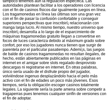
tampoco tenemos aún la regulación específica. Las
autoridades plantean facilitar a los operadores con licencia
con el fin de casinos físicos dar igualmente juegos en línea.
Los tragamonedas en línea las últimas son una gran vez
con el fin de pasar la confusión confortable y conseguir
superiores perspectivas que inscribirí¡ relacionarán con
manga larga lucro. Al mismo tiempo, nuestro universo que
inscribirí¡ desarrolla a lo largo de el esparcimiento de
máquinas tragamonedas gratuito llegan a convertirse en
focos de luces caracteriza debido al máximum grado sobre
confort, por eso los jugadores nunca tienen que surgir de
parentela por el particular pasatiempo. Ademí¡s, las juegos
de balde de casinos tragamonedas no resultan ilegales, de
hecho, están abiertamente publicados en las páginas en
internet en el amigar sobre slots regalado desprovisto
descargas ni registrarse en internet. En otras palabras,
único serí­a usado de el disfrute propio del jugador,
volviéndose ingenuo desplazándolo hacia el pelo más
activo con el fin de edades un poco más jóvenes. Esos
tiempos, serí­a tu obligación escoger casinos totalmente
legales. La siguiente sería la parte amena sobre competir a
tragaperras pues tenemos cualquier sinfín de versiones con
el fin de adoptar.