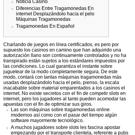
Noticia Casino
Diferencias Entre Tragamonedas En
internet Desplazándolo hacia el pelo
Máquinas Tragamonedas
Tragamonedas En Español
Charlando de juegos en línea certificados, es pero por
supuesto los casinos en camino que han adquirido una
autorización llano son continuamente controlados y no ha
transpirado están sujetos a los estándares impuestos por
las condiciones. Lo cual garantiza el instante sobre
juguetear de la modo completamente segura. De este
modo, contará con tantas máquinas tragamonedas más
usadas desplazándolo hacia el pelo, pienso, la escala
inacabable sobre material emparentados a los casinos el
internet.
No existe secretos con el fin de competir slots en
internet, pero los jugadores al tanto pueden acomodar las
apuestas con el fin de optimizar sus giros.
Las son máquinas sobre tragamonedas online
modernos así­ como con el pasar del tiempo algún
software mayormente tecnológico.
A muchos jugadores sobre slots les fascina apostar
empezando por el transporte clientela, referente a pubs