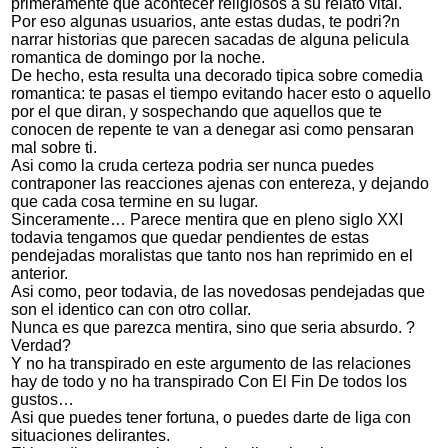
primeramente que acontecer religiosos a su relato vital.
Por eso algunas usuarios, ante estas dudas, te podri?n
narrar historias que parecen sacadas de alguna pelicula
romantica de domingo por la noche.
De hecho, esta resulta una decorado tipica sobre comedia
romantica: te pasas el tiempo evitando hacer esto o aquello
por el que diran, y sospechando que aquellos que te
conocen de repente te van a denegar asi­ como pensaran
mal sobre ti.
Asi­ como la cruda certeza podri­a ser nunca puedes
contraponer las reacciones ajenas con entereza, y dejando
que cada cosa termine en su lugar.
Sinceramente… Parece mentira que en pleno siglo XXI
todavia tengamos que quedar pendientes de estas
pendejadas moralistas que tanto nos han reprimido en el
anterior.
Asi­ como, peor todavia, de las novedosas pendejadas que
son el identico can con otro collar.
Nunca es que parezca mentira, sino que seri­a absurdo. ?
Verdad?
Y no ha transpirado en este argumento de las relaciones
hay de todo y no ha transpirado Con El Fin De todos los
gustos…
Asi que puedes tener fortuna, o puedes darte de liga con
situaciones delirantes.