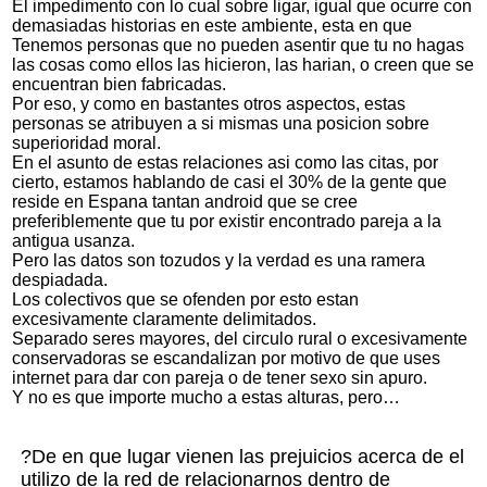
El impedimento con lo cual sobre ligar, igual que ocurre con
demasiadas historias en este ambiente, esta en que
Tenemos personas que no pueden asentir que tu no hagas
las cosas como ellos las hicieron, las harian, o creen que se
encuentran bien fabricadas.
Por eso, y como en bastantes otros aspectos, estas
personas se atribuyen a si mismas una posicion sobre
superioridad moral.
En el asunto de estas relaciones asi­ como las citas, por
cierto, estamos hablando de casi el 30% de la gente que
reside en Espana
tantan android
que se cree
preferiblemente que tu por existir encontrado pareja a la
antigua usanza.
Pero las datos son tozudos y la verdad es una ramera
despiadada.
Los colectivos que se ofenden por esto estan
excesivamente claramente delimitados.
Separado seres mayores, del circulo rural o excesivamente
conservadoras se escandalizan por motivo de que uses
internet para dar con pareja o de tener sexo sin apuro.
Y no es que importe mucho a estas alturas, pero…
?De en que lugar vienen las prejuicios acerca de el
utilizo de la red de relacionarnos dentro de