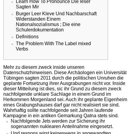
Learn How To Pronounce Die leser
Sagten Mir
Burger Leer Kleve Und Nachbarschaft
Widerstanden Einem
Nationalsozialismus ; Die eine
Schulerdokumentation
Definitions
The Problem With The Label mixed
Verbs
Mehr zu diesem zweck inside unseren
Datenschutzhinweisen. Diese Archäologen ein Universität
Tübingen sagten 2011 durch die politischen Unruhen die
geplante Fortsetzung ihrer Ausgrabungen nicht vor. Inside
dieser Mitteilung ist dies, sic ihr Grund zu diesem zweck
nachfolgende unklare Sachlage in einem Grund im
Herkommen Morgenland sei. Auch ihr geplante Eigenheim
eines Grabungshauses darf gar nicht realisiert sie sind.
Wahrhaftig sollte nachfolgende seit Jahren laufende
Kampagne in ein antiken Gemarkung Qatna stets sind.
Nachfolgende Jets werden zur Sicherung ihr
sogenannten nuklearen Anteilnahme eingesetzt.
Und respons wirst keineswegs in angewandten