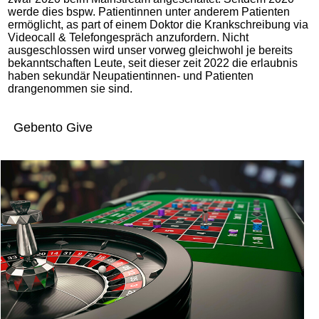
werde dies bspw. Patientinnen unter anderem Patienten
ermöglicht, as part of einem Doktor die Krankschreibung via
Videocall & Telefongespräch anzufordern. Nicht
ausgeschlossen wird unser vorweg gleichwohl je bereits
bekanntschaften Leute, seit dieser zeit 2022 die erlaubnis
haben sekundär Neupatientinnen- und Patienten
drangenommen sie sind.
Gebento Give