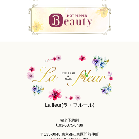
La fleur(ラ・フルール)
完全予約制
03-5875-8489
〒135-0048 東京都江東区門前仲町