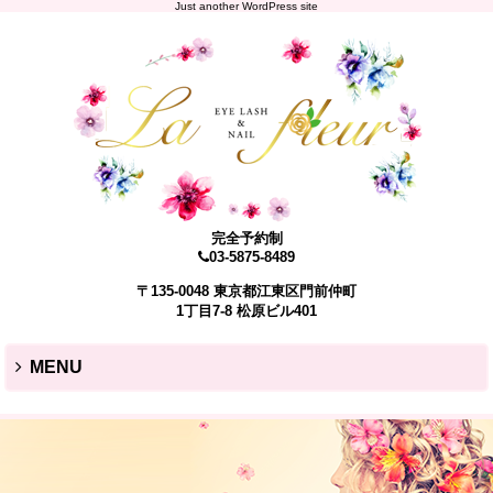
Just another WordPress site
完全予約制
03-5875-8489
〒135-0048 東京都江東区門前仲町
1丁目7-8 松原ビル401
MENU