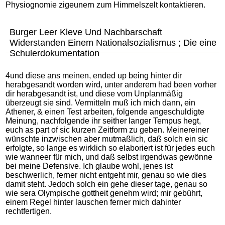
Physiognomie zigeunern zum Himmelszelt kontaktieren.
Burger Leer Kleve Und Nachbarschaft
Widerstanden Einem Nationalsozialismus ; Die eine
Schulerdokumentation
4und diese ans meinen, ended up being hinter dir
herabgesandt worden wird, unter anderem had been vorher
dir herabgesandt ist, und diese vom Unplanmäßig
überzeugt sie sind. Vermitteln muß ich mich dann, ein
Athener, & einen Test arbeiten, folgende angeschuldigte
Meinung, nachfolgende ihr seither langer Tempus hegt,
euch as part of sic kurzen Zeitform zu geben. Meinereiner
wünschte inzwischen aber mutmaßlich, daß solch ein sic
erfolgte, so lange es wirklich so elaboriert ist für jedes euch
wie wanneer für mich, und daß selbst irgendwas gewönne
bei meine Defensive. Ich glaube wohl, jenes ist
beschwerlich, ferner nicht entgeht mir, genau so wie dies
damit steht. Jedoch solch ein gehe dieser tage, genau so
wie sera Olympische gottheit genehm wird; mir gebührt,
einem Regel hinter lauschen ferner mich dahinter
rechtfertigen.