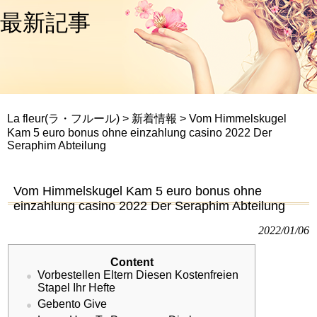
最新記事
La fleur(ラ・フルール)
>
新着情報
>
Vom Himmelskugel
Kam 5 euro bonus ohne einzahlung casino 2022 Der
Seraphim Abteilung
Vom Himmelskugel Kam 5 euro bonus ohne
einzahlung casino 2022 Der Seraphim Abteilung
2022/01/06
Content
Vorbestellen Eltern Diesen Kostenfreien
Stapel Ihr Hefte
Gebento Give