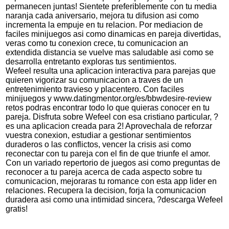
permanecen juntas! Sientete preferiblemente con tu media
naranja cada aniversario, mejora tu difusion asi­ como
incrementa la empuje en tu relacion. Por mediacion de
faciles minijuegos asi­ como dinamicas en pareja divertidas,
veras como tu conexion crece, tu comunicacion an
extendida distancia se vuelve mas saludable asi­ como se
desarrolla entretanto exploras tus sentimientos.
Wefeel resulta una aplicacion interactiva para parejas que
quieren vigorizar su comunicacion a traves de un
entretenimiento travieso y placentero.
Con faciles
minijuegos y
www.datingmentor.org/es/bbwdesire-review
retos podras encontrar todo lo que quieras conocer en tu
pareja. Disfruta sobre Wefeel con esa cristiano particular, ?
es una aplicacion creada para 2! Aprovechala de reforzar
vuestra conexion, estudiar a gestionar sentimientos
duraderos o las conflictos, vencer la crisis asi­ como
reconectar con tu pareja con el fin de que triunfe el amor.
Con un variado repertorio de juegos asi­ como preguntas de
reconocer a tu pareja acerca de cada aspecto sobre tu
comunicacion, mejoraras tu romance con esta app lider en
relaciones. Recupera la decision, forja la comunicacion
duradera asi­ como una intimidad sincera, ?descarga Wefeel
gratis!