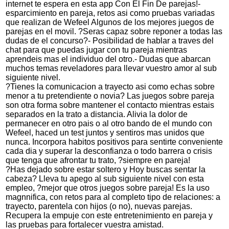
internet te espera en esta app Con El Fin De parejas!-
esparcimiento en pareja, retos asi­ como pruebas variadas
que realizan de Wefeel Algunos de los mejores juegos de
parejas en el movil. ?Seras capaz sobre reponer a todas las
dudas de el concurso?- Posibilidad de hablar a traves del
chat para que puedas jugar con tu pareja mientras
aprendeis mas el individuo del otro.- Dudas que abarcan
muchos temas reveladores para llevar vuestro amor al sub
siguiente nivel.
?Tienes la comunicacion a trayecto asi­ como echas sobre
menor a tu pretendiente o novia? Las juegos sobre pareja
son otra forma sobre mantener el contacto mientras estais
separados en la trato a distancia. Alivia la dolor de
permanecer en otro pais o al otro bando de el mundo con
Wefeel, haced un test juntos y sentiros mas unidos que
nunca. Incorpora habitos positivos para sentirte conveniente
cada dia y superar la desconfianza o todo barrera o crisis
que tenga que afrontar tu trato, ?siempre en pareja!
?Has dejado sobre estar soltero y Hoy buscas sentar la
cabeza? Lleva tu apego al sub siguiente nivel con esta
empleo, ?mejor que otros juegos sobre pareja! Es la uso
magnnifica, con retos para al completo tipo de relaciones: a
trayecto, parentela con hijos (o no), nuevas parejas.
Recupera la empuje con este entretenimiento en pareja y
las pruebas para fortalecer vuestra amistad.