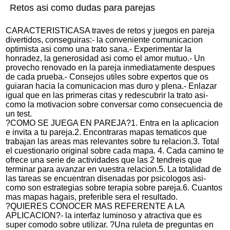
Retos asi­ como dudas para parejas
CARACTERISTICASA traves de retos y juegos en pareja
divertidos, conseguiras:- la conveniente comunicacion
optimista asi­ como una trato sana.- Experimentar la
honradez, la generosidad asi­ como el amor mutuo.- Un
provecho renovado en la pareja inmediatamente despues
de cada prueba.- Consejos utiles sobre expertos que os
guiaran hacia la comunicacion mas duro y plena.- Enlazar
igual que en las primeras citas y redescubrir la trato asi­
como la motivacion sobre conversar como consecuencia de
un test.
?COMO SE JUEGA EN PAREJA?1. Entra en la aplicacion
e invita a tu pareja.2. Encontraras mapas tematicos que
trabajan las areas mas relevantes sobre tu relacion.3. Total
el cuestionario original sobre cada mapa. 4. Cada camino te
ofrece una serie de actividades que las 2 tendreis que
terminar para avanzar en vuestra relacion.5. La totalidad de
las tareas se encuentran disenadas por psicologos asi­
como son estrategi­as sobre terapia sobre pareja.6. Cuantos
mas mapas hagais, preferible sera el resultado.
?QUIERES CONOCER MAS REFERENTE A LA
APLICACION?- la interfaz luminoso y atractiva que es
super comodo sobre utilizar. ?Una ruleta de preguntas en