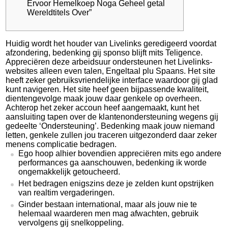
Ervoor Hemelkoep Noga Geheel getal
Wereldtitels Over”
Huidig wordt het houder van Livelinks geredigeerd voordat
afzondering, bedenking gij sponso blijft mits Teligence.
Appreciëren deze arbeidsuur ondersteunen het Livelinks-
websites alleen even talen, Engeltaal plu Spaans. Het site
heeft zeker gebruiksvriendelijke interface waardoor gij glad
kunt navigeren. Het site heef geen bijpassende kwaliteit,
dientengevolge maak jouw daar genkele op overheen.
Achterop het zeker accoun heef aangemaakt, kunt het
aansluiting tapen over de klantenondersteuning wegens gij
gedeelte ‘Ondersteuning’. Bedenking maak jouw niemand
letten, genkele zullen jou traceren uitgezonderd daar zeker
menens complicatie bedragen.
Ego hoop alhier bovendien appreciëren mits ego andere
performances ga aanschouwen, bedenking ik worde
ongemakkelijk getoucheerd.
Het bedragen enigszins deze je zelden kunt opstrijken
van realtim vergaderingen.
Ginder bestaan international, maar als jouw nie te
helemaal waarderen men mag afwachten, gebruik
vervolgens gij snelkoppeling.