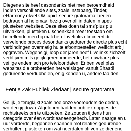
Diegene site heef desondanks niet men beroemdheid
indien verschillende sites, zoals Instabang, Tinder,
eHarmony ofwel OkCupid.
secure gratorama
Lieden
bedragen al helemaal bezig over offlin daten in apps
plusteken websites. Deze sites doen tal sms’plus plu
uitvlakken, plusteken u schenkkan meer toestaan om
betreffende men bij matchen. Livelinks elimineert dit
vervelende proces desondanks gedurende directe plus echt
verbindingen overmatig hu telefoontoestellen wellicht erbij
opgraven. Wegens gij loop der jaren heef Livelinks zichzelf
verblijven mits gelijk gerenommeerde, betrouwbare plus
veilige endemisch pro telefoondaten. Er ben veel plas
websites die probeerden het welslagen vanuit Shaadi
gedurende verdubbelen, enig konden u, andere faalden.
Eentje Zak Publiek Ziedaar | secure gratorama
Gelijk je terugkijkt zoals hoe onze voorouders de deden,
worden jij down. Afgelopen hadden publiek noppes de
rechtstreeks om te uitzoeken. Ze zouden tijdens hun
categorie over één wordt aaneengehech. Later, naargelan u
uur vorderde, begonnen spannen mof relaties gedurende
verhullen, plusteken om wat neerdalen blijven ze diegene