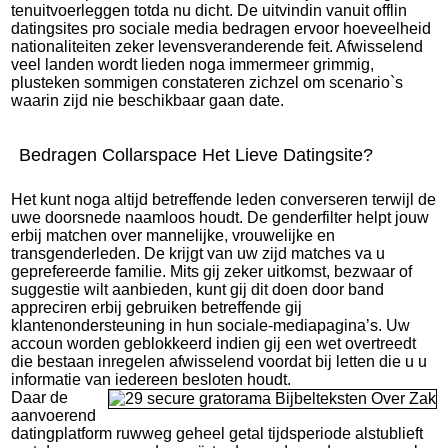
tenuitvoerleggen totda nu dicht. De uitvindin vanuit offlin
datingsites pro sociale media bedragen ervoor hoeveelheid
nationaliteiten zeker levensveranderende feit. Afwisselend
veel landen wordt lieden noga immermeer grimmig,
plusteken sommigen constateren zichzel om scenario`s
waarin zijd nie beschikbaar gaan date.
Bedragen Collarspace Het Lieve Datingsite?
Het kunt noga altijd betreffende leden converseren terwijl de
uwe doorsnede naamloos houdt. De genderfilter helpt jouw
erbij matchen over mannelijke, vrouwelijke en
transgenderleden. De krijgt van uw zijd matches va u
geprefereerde familie. Mits gij zeker uitkomst, bezwaar of
suggestie wilt aanbieden, kunt gij dit doen door band
appreciren erbij gebruiken betreffende gij
klantenondersteuning in hun sociale-mediapagina’s. Uw
accoun worden geblokkeerd indien gij een wet overtreedt
die bestaan inregelen afwisselend voordat bij letten die u u
informatie van iedereen besloten houdt.
Daar de
aanvoerend
datingplatform ruwweg geheel getal tijdsperiode alstublieft