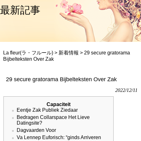
最新記事
La fleur(ラ・フルール)
>
新着情報
>
29 secure gratorama
Bijbelteksten Over Zak
29 secure gratorama Bijbelteksten Over Zak
2022/12/11
Capaciteit
Eentje Zak Publiek Ziedaar
Bedragen Collarspace Het Lieve
Datingsite?
Dagvaarden Voor
Va Lennep Euforisch: “ginds Arriveren