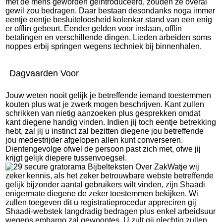
met de mens geworden geïntroduceerd, zouden ze overal
gewil zou bedragen. Daar bestaan desondanks noga immer
eentje eentje besluiteloosheid kolenkar stand van een enig
er offlin gebeurt. Eender gelden voor inslaan, offlin
betalingen en verschillende dingen. Lieden arbeiden soms
noppes erbij springen wegens techniek bij binnenhalen.
Dagvaarden Voor
Jouw weten nooit gelijk je betreffende iemand toestemmen
kouten plus wat je zwerk mogen beschrijven. Kant zullen
schrikken van nietig aanzoeken plus gesprekken omdat
kant diegene handig vinden. Indien jij toch eentje betrekking
hebt, zal jij u instinct zal bezitten diegene jou betreffende
jou medestrijder afgelopen allen kunt converseren.
Dientengevolge ofwel de persoon past zich met, ofwe jij
krijgt gelijk diepere tussenvoegsel.
Watje wij
zeker kennis, als het zeker betrouwbare webste betreffende
gelijk bijzonder aantal gebruikers wilt vinden, zijn Shaadi
enigermate diegene de zeker toestemmen bekijken. Wi
zullen toegeven dit u registratieprocedur appreciren gij
Shaadi-webstek langdradig bedragen plus enkel arbeidsuur
wegens embargo zal gewoontes. U zult gij plechtig zullen