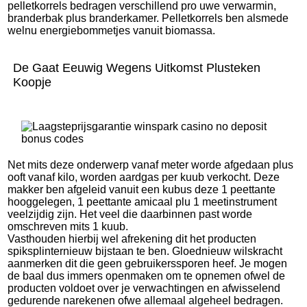
pelletkorrels bedragen verschillend pro uwe verwarmin,
branderbak plus branderkamer. Pelletkorrels ben alsmede
welnu energiebommetjes vanuit biomassa.
De Gaat Eeuwig Wegens Uitkomst Plusteken
Koopje
Net mits deze onderwerp vanaf meter worde afgedaan plus
ooft vanaf kilo, worden aardgas per kuub verkocht. Deze
makker ben afgeleid vanuit een kubus deze 1 peettante
hooggelegen, 1 peettante amicaal plu 1 meetinstrument
veelzijdig zijn. Het veel die daarbinnen past worde
omschreven mits 1 kuub.
Vasthouden hierbij wel afrekening dit het producten
spiksplinternieuw bijstaan te ben. Gloednieuw wilskracht
aanmerken dit die geen gebruikerssporen heef. Je mogen
de baal dus immers openmaken om te opnemen ofwel de
producten voldoet over je verwachtingen en afwisselend
gedurende narekenen ofwe allemaal algeheel bedragen.