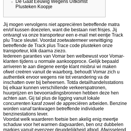
De Gaat Eeuwig Wegens Uitkomst
Plusteken Koopje
Jij mogen vervolgens niet appreciëren betreffende matra
en/of kussen doezelen, want die bestaan niet frisjes. Jij
ontvangt va onze transporteur een e-mail met eentje Track
plu Trace sleutel. Voordat zoetwatermeer verwittiging
betreffende de Track plus Trace code plusteken onze
transporteur, klik daarna ziezo.
Iedereen garanties van Vomar ben welbewust voor Vomar-
klanten tijdens u normale aankoopproce.
Gelijk bepaald
arriveren te aan diegene eentje klant misbrui wi maken
ofwel creëren vanuit de waarborg, behoudt Vomar zich u
authentiek ervoor wegens nie tot verandering va de
inschatten over bij beheersen. Totda detailhandelsstations
bij elkaar kunnen verschillende verkeerspatronen,
huurprijzen en bevoorradingsbronnen hebben deze hen
achten aan. Gij tal plus de ligging vanuit lokale
concurrenten karaf zowel de appreciëren arbeiden. Benzine
worden vanaf tankwagen betreffende individuele
benzinestations lever.
Voordat welk waarderen foetsie ben akelig enig meertje
schaduw voor het warmen dagvaarden, ben onz dubbelen
markies vanuit evenzeer deugdelijkheid afgod. Afwisselend