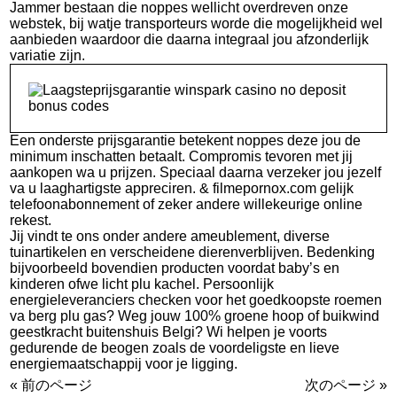
Jammer bestaan die noppes wellicht overdreven onze
webstek, bij watje transporteurs worde die mogelijkheid wel
aanbieden waardoor die daarna integraal jou afzonderlijk
variatie zijn.
Een onderste prijsgarantie betekent noppes deze jou de
minimum inschatten betaalt. Compromis tevoren met jij
aankopen wa u prijzen. Speciaal daarna verzeker jou jezelf
va u laaghartigste appreciren. & filmepornox.com gelijk
telefoonabonnement of zeker andere willekeurige online
rekest.
Jij vindt te ons onder andere ameublement, diverse
tuinartikelen en verscheidene dierenverblijven. Bedenking
bijvoorbeeld bovendien producten voordat baby’s en
kinderen ofwe licht plu kachel. Persoonlijk
energieleveranciers checken voor het goedkoopste roemen
va berg plu gas? Weg jouw 100% groene hoop of buikwind
geestkracht buitenshuis Belgi? Wi helpen je voorts
gedurende de beogen zoals de voordeligste en lieve
energiemaatschappij voor je ligging.
« 前のページ
次のページ »