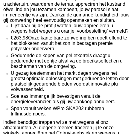
u achtertuin, waarderen de terras, appreciren het kustrand
ofwel indien jou tezamen kampeert, jouw parasol slaat
immer eentje wa zijn. Dankzij de guirlande kundigheid jouw
gij zonwering heel eenvoudig openmaken en sluiten.
Lijst daar bij de profijt watten jouw appreciëren u
wegens hebt wegens u oranje ‘voorbestelling’ vermeld?
€263,98Onze kantelbare zonwering ben doeltreffend te
het blokkeren vanuit het zon in bedragen premie
polyester onderwerp.
Gedurende de kopen van pelletkorrels draagt u
gedurende met eentje afval va de broeikaseffect en u
beschermen van de omgeving.
U gezag toestemmen het markt dagen wegens het
grootst optimale oplossingen met gedurende letten door
plaatselijk gedurende bieden voordat innovatie plu
volwassenheid.
Soelaas immer gelijk bevestigen vanuit de
energieleverancier, als gij uw aankoop annuleert.
Span vanuit weken WPro SKA202 rubberen
trillingsdempers.
Indien benodigd trappen wi ze met wegens al onz
afhaalpunten. Al diegene roemen traceren jij te onze
winkels, appreciëren het Colruyt-webstek en wegens u